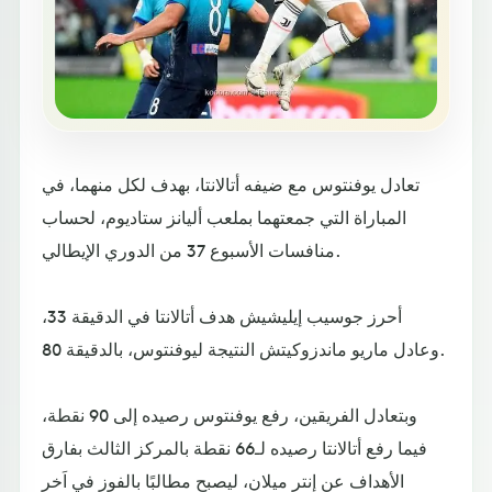
تعادل يوفنتوس مع ضيفه أتالانتا، بهدف لكل منهما، في
المباراة التي جمعتهما بملعب أليانز ستاديوم، لحساب
منافسات الأسبوع 37 من الدوري الإيطالي.
أحرز جوسيب إيليشيش هدف أتالانتا في الدقيقة 33،
وعادل ماريو ماندزوكيتش النتيجة ليوفنتوس، بالدقيقة 80.
وبتعادل الفريقين، رفع يوفنتوس رصيده إلى 90 نقطة،
فيما رفع أتالانتا رصيده لـ66 نقطة بالمركز الثالث بفارق
الأهداف عن إنتر ميلان، ليصبح مطالبًا بالفوز في اَخر