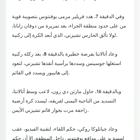
وفي الدقيقة 7، هدد فريلير مرمى يوفنتوس بتصويبة قوية
من على حدود منطقة الجزاء، بعد تمريرة من دوفان زاباتا،
لولا تألق الحارس تشيزني، الذي أبعد الكرة إلى ركنية.
وعاد أتالانتا بفرصة خطيرة بالدقيقة 8، بعد ركلة ركنية
استغلها جوسينس وسددها برأسية أنقذها تشيزني، لتعود
إلى هاتيبور ويسدد في القائم.
وبالدقيقة 16، حاول مارتن دي رون، لاعب وسط أتالانتا،
التسديد من الناحية اليمنى لفريقه، ليسدد كرة أرضية
زاحفة مرت بجوار قائم تشيزني الأيمن.
وعاد جيانلوكا روكي، حكم اللقاء، لتقنية الفيديو، عقب
لمسة يد على مدافع يوفنتوس داخل المنطقة، إلا أن حكم