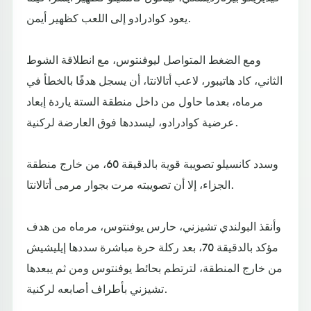
يعود كوادرادو إلى اللعب كظهير أيمن.
ومع الضغط المتواصل ليوفنتوس، مع انطلاقة الشوط
الثاني، كاد هاتيبور، لاعب أتالانتا، أن يسجل هدفًا بالخطأ في
مرماه، بعدما حاول من داخل منطقة الستة ياردة إبعاد
عرضية كوادرادو، ليسددها فوق العارضة لركنية.
وسدد كانسيلو تصويبة قوية بالدقيقة 60، من خارج منطقة
الجزاء، إلا أن تصويبته مرت بجوار مرمى أتالانتا.
وأنقذ البولندي تشيزني، حارس يوفنتوس، مرماه من هدف
مؤكد بالدقيقة 70، بعد ركلة حرة مباشرة سددها إيليشيش
من خارج المنطقة، لترتطم بحائط يوفنتوس ومن ثم يبعدها
تشيزني بأطراف أصابعه لركنية.