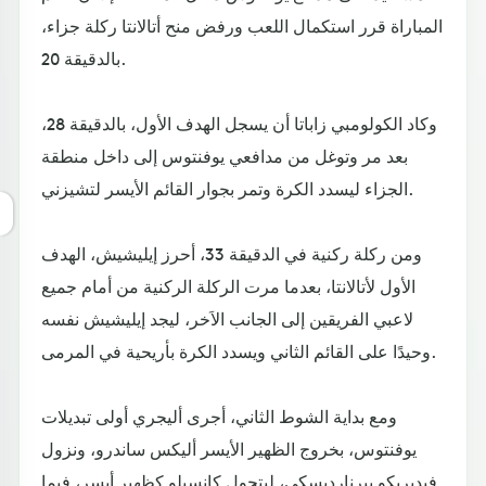
المباراة قرر استكمال اللعب ورفض منح أتالانتا ركلة جزاء،
بالدقيقة 20.
وكاد الكولومبي زاباتا أن يسجل الهدف الأول، بالدقيقة 28،
بعد مر وتوغل من مدافعي يوفنتوس إلى داخل منطقة
الجزاء ليسدد الكرة وتمر بجوار القائم الأيسر لتشيزني.
ومن ركلة ركنية في الدقيقة 33، أحرز إيليشيش، الهدف
الأول لأتالانتا، بعدما مرت الركلة الركنية من أمام جميع
لاعبي الفريقين إلى الجانب الاَخر، ليجد إيليشيش نفسه
وحيدًا على القائم الثاني ويسدد الكرة بأريحية في المرمى.
ومع بداية الشوط الثاني، أجرى أليجري أولى تبديلات
يوفنتوس، بخروج الظهير الأيسر أليكس ساندرو، ونزول
فيديريكو بيرنارديسكي، ليتحول كانسيلو كظهير أيسر، فيما