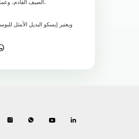
الصيف القادم، وعمل شركة هجومية جديدة مع النجم البرتغالي كريستيانو رونالدو.
ويعتبر إيسكو البديل الأمثل للبو