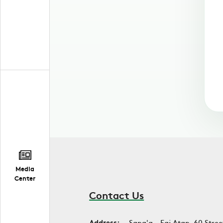
Media
Center
Contact Us
Address:
Sana'a - Faj Atan, 60 Stree