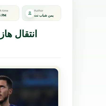
sh time
Author
يمن شباب نت
4 PM
انتقال هاز