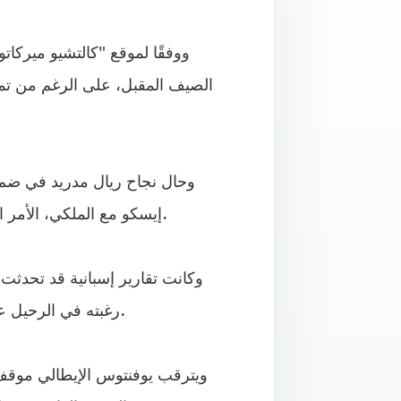
ووفقًا لموقع "كالتشيو ميركات
الصيف المقبل، على الرغم من تم
وحال نجاح ريال مدريد في ضم 
إيسكو مع الملكي، الأمر الذي سيجبره على الرحيل، حتى لو كان ذلك على عكس رغبته.
وكانت تقارير إسبانية قد تحدثت 
رغبته في الرحيل عن الريال، حيث ينتظر مولوده الأول من صديقته سارة سالامو.
ويترقب يوفنتوس الإيطالي موقف