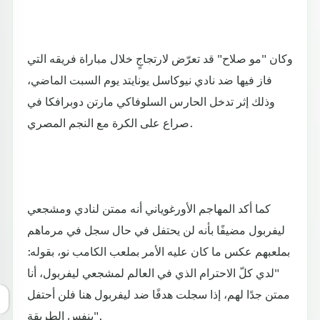
وكان "مو صلاح" قد تعرّض لارتجاجٍ خلال مباراة فريقه التي
فاز فيها ضد نادي نيوكاسل يونايتد يوم السبت الماضي،
وذلك إثر تدخل الحارس السلوفاكي مارتن دوبرافكا في
صراع على الكرة مع النجم المصري.
كما أكد المهاجم الأورغوياني أنه ممتن لنادي ومشجعي
ليفربول مضيفًا بأنه لن يحتفل في حال سجل في مرماهم
بملعبهم عكس ما كان عليه الأمر بملعب الكامب نو، بقوله:
"لدي كلّ الاحترام الذي في العالم لمشجعي ليفربول، أنا
ممتن جدًا لهم، إذا سجلت هدفًا ضد ليفربول هنا فلن أحتفل
بنفس الطريقة".