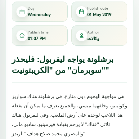
Day
Publish date
Wednesday
01 May 2019
Publish time
Author
وكالات
01:07 PM
برشلونة يواجه ليفربول: فليحذر
"سوبرمان" من "الكريبتونيت"
هي مواجهة الهجوم دون منازع. في برشلونة هناك سواريز
وكوتينيو، وخلفهما ميسي، والجميع يعرف ما يمكن أن يفعله
هذا اللاعب لوحده على أرض الملعب. وفي ليفربول هناك
ثلاثي "فتاك" لا يرحم بقيادة فيرمينيو، ساديو ماني،
والمصري محمد صلاح هداف "الريدز".