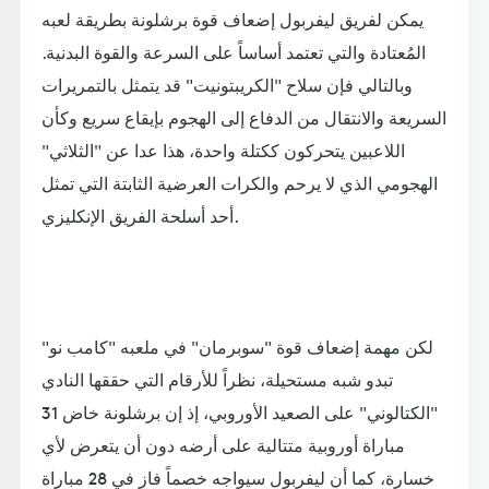
يمكن لفريق ليفربول إضعاف قوة برشلونة بطريقة لعبه
المُعتادة والتي تعتمد أساساً على السرعة والقوة البدنية.
وبالتالي فإن سلاح "الكريبتونيت" قد يتمثل بالتمريرات
السريعة والانتقال من الدفاع إلى الهجوم بإيقاع سريع وكأن
اللاعبين يتحركون ككتلة واحدة، هذا عدا عن "الثلاثي"
الهجومي الذي لا يرحم والكرات العرضية الثابتة التي تمثل
أحد أسلحة الفريق الإنكليزي.
لكن مهمة إضعاف قوة "سوبرمان" في ملعبه "كامب نو"
تبدو شبه مستحيلة، نظراً للأرقام التي حققها النادي
"الكتالوني" على الصعيد الأوروبي، إذ إن برشلونة خاض 31
مباراة أوروبية متتالية على أرضه دون أن يتعرض لأي
خسارة، كما أن ليفربول سيواجه خصماً فاز في 28 مباراة