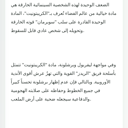
الضعف الوحيدة لهذه الشخصية السينمائية الخارقة هي
مادة خيالية من عالم الفضاء تُعرف بـ"الكريبتونيت"، المادة
الوحيدة القادرة على سلب "سوبرمان" قوته الخارقة
وتحويله إلى شخص عادي قابل للسقوط.
وفي مواجهة ليفربول وبرشلونة، مادة "الكريبتونيت" تتمثل
بأسلحة فريق "الريدز" القوية والتي تهزُ عرش أقوى الأندية
الأوروبية. وبالتالي فإن عدم إظهار برشلونة تحسناً كبيراً
في جميع الخطوط وحفاظه على صلابته الهجومية
والدفاعية سيجعله ضحية على أرض الملعب.