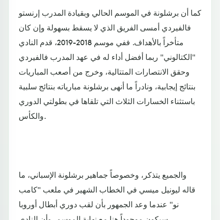
كما أن برشلونة في الموسم الحالي وبقيادة المدرب إرنستو
فالفيردي أمسى الفريق الذي لا يسقط بسهولة وإن كان
متأخراً بالأهداف. ففي موسم 2018-2019، قدم النادي
"الكتالوني" ربما أفضل أداء له في عهد المدرب فالفيردي
وحقق الانتصارات المتتالية، وخرج من أصعب المباريات
بنتائج إيجابية، ونادراً ما أنهى برشلونة مبارياته بنتائج سلبية
باستثناء الخسارات الثلاث التي تلقاها في بطولتي الدوري
والكأس.
والجميع يتذكر، وخصوصاً جماهير برشلونة الإسباني، ما
قاله ليونيل ميسي في الخطاب الشهير في ملعب "كامب
نو" عندما وعد الجمهور بأن لقب دوري أبطال أوروبا
سيكون موجوداً هنا مع نهاية الموسم، وأن النادي