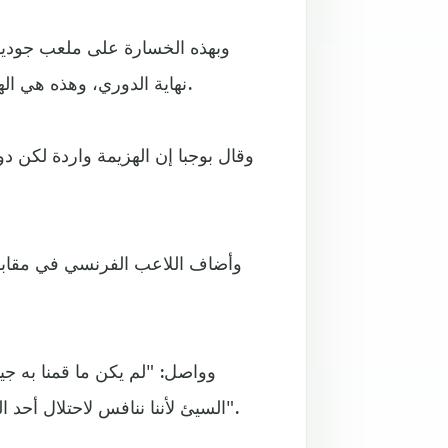
نهاية الدوري، وهذه هي الهزيمة الثالثة التي يتلقاها يونايتد في آخر 5 مباريات في الدوري.
وقال بوجبا إن الهزيمة واردة لكن د
وأضاف اللاعب الفرنسي في مقابل
وواصل: "لم يكن ما قمنا به جي
السيئ لأننا ننافس لاحتلال أحد المراكز الأربعة الأولى. ليس هذا فحسب بل كانت النتيجة 4- 0".