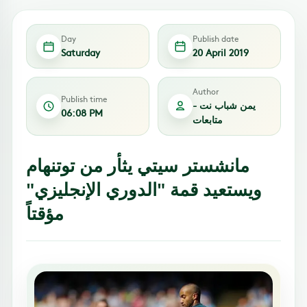
Day
Publish date
Saturday
20 April 2019
Author
Publish time
يمن شباب نت -
06:08 PM
متابعات
مانشستر سيتي يثأر من توتنهام
ويستعيد قمة "الدوري الإنجليزي"
مؤقتاً