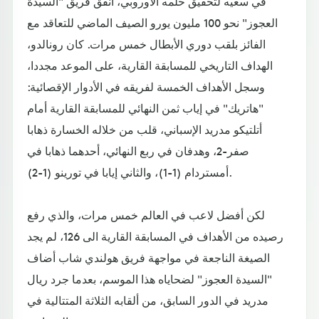
في سعيه لتحقيق حلمه الأوروبي، أنفق فريق "السيدة
العجوز" نحو 100 مليون يورو الصيف الماضي للتعاقد مع
الفائز بلقب دوري الأبطال خمس مرات. كان رونالدو،
الهداف التاريخي للمسابقة القارية، على الموعد مجددا،
وسجل الأهداف الخمسة لفريقه في الأدوار الإقصائية:
"هاتريك" في إياب ثمن النهائي للمسابقة القارية أمام
أتلتيكو مدريد الإسباني، قلب من خلاله الخسارة ذهابا
صفر-2، وهدفان في ربع النهائي، أحدهما ذهابا في
أمستردام (1-1)، والثاني إيابا في تورينو (1-2).
لكن أفضل لاعب في العالم خمس مرات، والذي رفع
رصيده من الأهداف في المسابقة القارية الى 126، لم يجد
الصيغة الناجعة في مواجهة فريق هولندي شاب أضاف
"السيدة العجوز" لضحاياه هذا الموسم، بعدما جرد ريال
مدريد في الدور السابق، من ألقابه الثلاثة المتتالية في