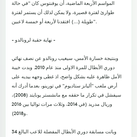
المواسم الأربعة الماضية، أن يوفنتوس كان "في حالة
طوارئ لفترة قصيرة، ولا يمكن لذلك أن يستمر لفترة
طويلة (...) افتقدنا لأربعة أو خمسة لاعبين".
- نهاية حقبة لرونالدو -
وبنتيجة خسارة الأمس، سيغيب رونالدو عن نصف نهائي
دوري الأبطال للمرة الاولى منذ عام 2010. وبدت خيبة
الأمل ظاهرة عليه بشكل واضح، اذ غطى وجهه بيديه على
أرض ملعب "أليانز ستاديوم" في تورينو، بعدما أدرك أنه
سيفشل في تكرار ما حققه مع مانشستر يونايتد (2008)،
وريال مدريد (في 2014، وثلاث مرات تواليا بين 2016
و2018).
وباتت مسابقة دوري الأبطال المفضلة للاعب البالغ 34