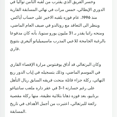
وخسر الفريق الذي يقترب من لقبه الثامن تواليا في
الدوري الإيطالي، خمس مرات في نهائي المسابقة القارية
منذ 1996، عام فوزه بلقبه الاخير على حساب أياكس.
وينظر الى التعاقد مع رونالدو في صيف العام الماضي،
ومنحه راتبا يقدر بـ 31 مليون يورو سنويا، بأنه كان مدفوعا
بالرغبة الجامحة للاعبي المدرب ماسيميليانو أليغري بتتويج
قاري.
وكان البرتغالي قد أذاق يوفنتوس مرارة الإقصاء القاري
في الموسم الماضي، وذلك بتسجيله في إياب الدور ربع
النهائي، ركلة جزاء قاتلة منحت فريقه السابق ريال التأهل
على رغم خسارته 1-3 في عقر داره ملعب سانتياغو
برنابيو، بعد فوزه ذهابا بثلاثية نظيفة، منها ركلة مقصية
رائعة للبرتغالي، اعتبرت من أجمل الأهداف في تاريخ
المسابقة.