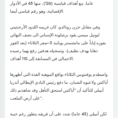
عاما، مع أهداف قياسية (126)، منها 65 في الأدوار
الإقصائية، وهو رقم قياسي أيضا.
وفي مقابل حزن رونالدو، كان غريمه اللدود الأرجنتيني
ليونيل ميسي يقود برشلونة الإسباني الى نصف النهائي
بفوزه إياباً على مانشستر يونايتد 3-صفر الثلاثاء (بعد الفوز
ذهابا بهدف نظيف)، وتسجيله هدفين رفع بهما رصيده
الاجمالي في المسابقة إلى 110 أهداف.
واصطدم يوفنتوس الثلاثاء بواقع الموهبة الفذة التي أظهرها
أياكس ولاعبوه الشبان، ما دفع رئيس النادي الإيطالي أندريا
أنييلي للتأكيد أن "أياكس استحق التأهل وقد شاهدتم ذلك
على أرض الملعب".
لكن أنييلي (43 عاما) شدد على أن فريقه يتطور رغم خيبة