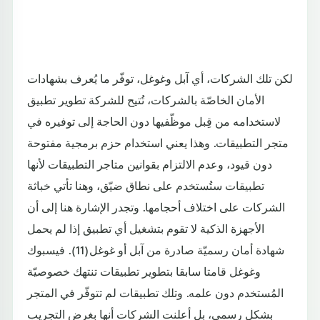
لكن تلك الشركات، أي آبل وغوغل، توفّر ما يُعرف بشهادات
الأمان الخاصّة بالشركات، تُتيح للشركة تطوير تطبيق
لاستخدامه من قِبل موظّفيها دون الحاجة إلى توفيره في
متجر التطبيقات. وهذا يعني استخدام حزم برمجية مفتوحة
دون قيود، وعدم الالتزام بقوانين متاجر التطبيقات لأنها
تطبيقات ستُستخدم على نطاق ضيّق، وهنا تأتي خباثة
الشركات على اختلاف أحجامها. وتجدر الإشارة هنا إلى أن
الأجهزة الذكية لا تقوم بتشغيل أي تطبيق إذا لم يحمل
شهادة أمان رسميّة صادرة من آبل أو غوغل(11). فيسبوك
وغوغل قامتا سابقا بتطوير تطبيقات تنتهك خصوصيّة
المُستخدم دون علمه. وتلك تطبيقات لم تتوفّر في المتجر
بشكل رسمي، بل أعلنت الشركات أنها بغرض التجريب