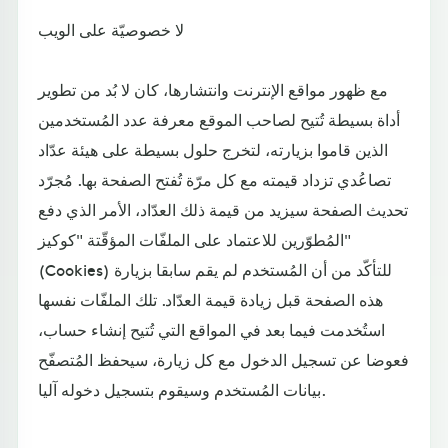
لا خصوصيّة على الويب
مع ظهور مواقع الإنترنت وانتشارها، كان لا بُد من تطوير
أداة بسيطة تُتيح لصاحب الموقع معرفة عدد المُستخدمين
الذين قاموا بزيارته، لتخرج حلول بسيطة على هيئة عدّاد
تصاعُدي تزداد قيمته مع كل مرّة تُفتح الصفحة بها. مُجرّد
تحديث الصفحة سيزيد من قيمة ذلك العدّاد، الأمر الذي دفع
المُطوّرين للاعتماد على الملفّات المؤقّتة "كوكيز"
(Cookies) للتأكّد من أن المُستخدم لم يقم سابقا بزيارة
هذه الصفحة قبل زيادة قيمة العدّاد. تلك الملفّات نفسها
استُخدمت فيما بعد في المواقع التي تُتيح إنشاء حساب،
فعوضا عن تسجيل الدخول مع كل زيارة، سيحفظ المُتصفّح
بيانات المُستخدم وسيقوم بتسجيل دخوله آليا.