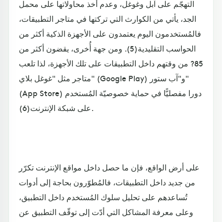
التهجّم على آبل وغوغل، وعدم أخذ محاولاتها على محمل
الجد، يأتي من الكوارث التي تركتها في متاجر التطبيقات،
فالمُستخدمون اليوم يعتمدون على الأجهزة الذكية أكثر من
الحواسب التقليدية(5). ومن جهة أُخرى، يقضون أكثر من
85? من وقتهم داخل التطبيقات على تلك الأجهزة، لذا تلعب
متاجر مثل "غوغل بلاي" (Google Play) و"آب ستور"
(App Store) دورا مفصليًّا في حماية خصوصيّة المُستخدم
على شبكة الإنترنت(6).
على أرض الواقع، فإن ما حصل داخل مواقع الإنترنت تكرّر
من جديد داخل التطبيقات، فالمُطوّرون بحاجة إلى أدوات
تُساعدهم على تحليل سلوك المُستخدم داخل التطبيق،
وعلى معرفة المشاكل التي أدّت إلى توقّف التطبيق عن