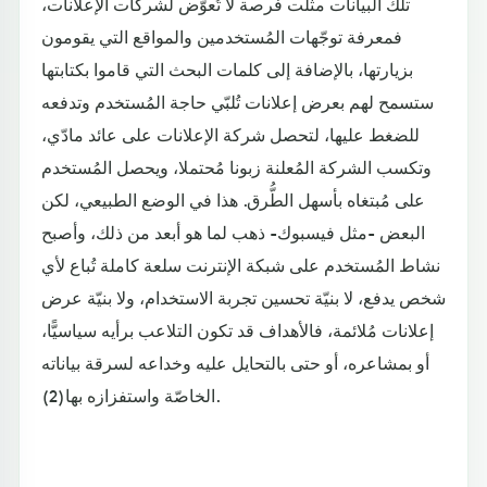
تلك البيانات مثّلت فرصة لا تُعوّض لشركات الإعلانات،
فمعرفة توجّهات المُستخدمين والمواقع التي يقومون
بزيارتها، بالإضافة إلى كلمات البحث التي قاموا بكتابتها
ستسمح لهم بعرض إعلانات تُلبّي حاجة المُستخدم وتدفعه
للضغط عليها، لتحصل شركة الإعلانات على عائد مادّي،
وتكسب الشركة المُعلنة زبونا مُحتملا، ويحصل المُستخدم
على مُبتغاه بأسهل الطُّرق. هذا في الوضع الطبيعي، لكن
البعض -مثل فيسبوك- ذهب لما هو أبعد من ذلك، وأصبح
نشاط المُستخدم على شبكة الإنترنت سلعة كاملة تُباع لأي
شخص يدفع، لا بنيّة تحسين تجربة الاستخدام، ولا بنيّة عرض
إعلانات مُلائمة، فالأهداف قد تكون التلاعب برأيه سياسيًّا،
أو بمشاعره، أو حتى بالتحايل عليه وخداعه لسرقة بياناته
الخاصّة واستفزازه بها(2).