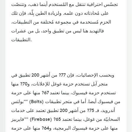
تجسّس احترافية تنتقل مع المُستخدم أينما ذهب، وتتنصّت
على مُحادثاته دون علمه. ولزيادة الطين بِلّة، فإن تلك
الحزم مُستخدمة في مجموعة مُختلفة من التطبيقات،
فالتهديد هنا ليس من تطبيق واحد، بل من عشرات
التطبيقات.
وبحسب الإحصائيات، فإن 77? من أشهر 200 تطبيق في
متجر آبل تستخدم حزمة غوغل للإعلانات، و70? منها
تستخدم حزمة فيسبوك، بينما تعتمد 67? منها على حزمة
"بولتس" (Bolts) من فيسبوك أيضا. أما في متجر تطبيقات
أندرويد، فـ 75? من أشهر 200 تطبيق تعتمد على خدمات
"فايربيز" (Firebase) السحابيّة من غوغل، بينما تعتمد 65?
منها على حزمة فيسبوك البرمجية، و64? منها على حزمة