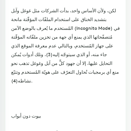
لكن، ولأن الأساس واحد، بدأت الشركات مثل غوغل وآبل
بتشديد الخناق على استخدام الملفّات المؤقّتة مانحة
المُستخدم ما يُعرف بالوضع الآمن (Incognito Mode) في
مُتصفّحاتها الذي يمنع أي جهة من تخزين ملفّاته المؤقّتة
على جهاز المُستخدم، وبالتالي عدم معرفة الموقع الذي
جاء منه، أو الذي سيتوجّه إليه(3)، وتلك أدوات يُمكن
التحايل عليها، إلا أن جهود كلٍّ من آبل وغوغل تذهب نحو
منع أي برمجيات تُحاول التعرّف على هويّة المُستخدم وتتبّع
نشاطه(4).
بيوت دون أبواب