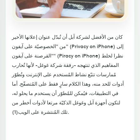
كان من الأفضل لشركة آبل أن تُبدّل عنوان إعلانها الأخير
من "الخصوصيّة على آيفون" (Privacy on iPhone) إلى
"القرصنة على آيفون" (Piracy on iPhone) نظرا لخلط
المفاهيم الذي تنتهجه -رفقة شركة غوغل- لأنها تُحارب
مُمارسات تتبّع نشاط المُستخدم على الإنترنت وتُطوّر
أدوات للحد منه، وهذا الكلام سارٍ فقط على المُتصفّح. أما
في التطبيقات، فيُمكن للمُطوّر أن يستخدم ما يحلو له،
لتكون أجهزة آبل وغوغل الذكيّة مرتعا لأدوات أخطر من
تلك المُنتشرة على الويب(1).