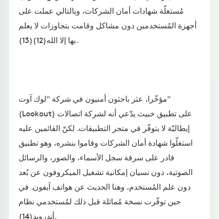
مُستغلّة شهادات أمان الشركات، وبالتالي عملت على
أجهزة المُستخدمين دون مشاكل وقامت بتجاوزات لا يعلم
بها إلا الله(12)(13).
مؤخّرا، عثر باحثون أمنيون في شركة "لوك آوت"
(Lookout) على تطبيق خبيث يدّعي أنه لشركة اتصالات
إيطاليّة لا يتوفّر في متجر التطبيقات. لكنّ القائمين عليه
استغلّوا شهادة أمان الشركات وقاموا بنشره، وهو تطبيق
قادر على سرقة سجل الأسماء، والصور، والرسائل
الصوتية، دون نسيان إمكانية تشغيل الميكروفون عن بُعد
دون علم المُستخدم، وهنا الحديث عن هواتف آيفون. في
حين توفّرت نسخة مُماثلة قبل ذلك لمُستخدمي نظام
أندرويد(14).