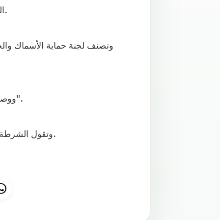
الساعة، ولها مخلب يبلغ طوله نحو 12.7 سنتيمترا على كل قدم.
ووصفت مجلة سميثسونيان العلمية الطائر بأنه "الأخطر في العالم".
وتقول الشرطة إن الطائر الذي قتل صاحبه لا يزال موجودا في منزل الضحية.