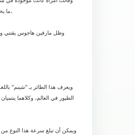
ما يحبه"، في إشارة إلى اقتنائه للحيوانات والطيور النادرة والغريبة.
وظل مارفين هاجوس يقتني ويربي
ويعرف هذا الطائر بـ "شبنم" باللغة