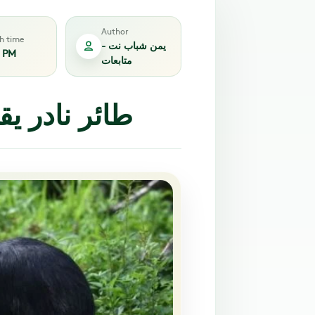
Author
sh time
يمن شباب نت -
1 PM
متابعات
طائر نادر يق