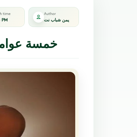
sh time
Author
يمن شباب نت
5 PM
خمسة عوامل