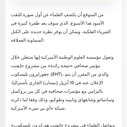
من المتوقع أن يكشف العلماء عن أول صورة للثقب
الأسود هذا الأسبوع، الذي سوف يعد طفرة كبيرة في
الفيزياء الفلكية، ويمكن أن يوفر نظرة جديدة على الكتل
السماوية العملاقة.
وتقول مؤسسة العلوم الوطنية الأميركية إنها ستعلن خلال
مؤتمر صحافي «نتيجة رائدة» من مشروع «إيفنت
هورايزون تليسكوب» (EHT)، والذي من المقرر أن يتم
الإعلان عنه في 10 أبريل (نيسان) الجاري بأستراليا،
بالتزامن مع مؤتمرات صحافية في كل من بروكسل
وسانتياغو وشانغهاي وتايبيه وطوكيو، وذلك وفقا لما ذكرته
شبكة «آي بي سي» الأميركية.
ويواصل العلماء في مشروع «إيفنت هورايزون تليسكوب»