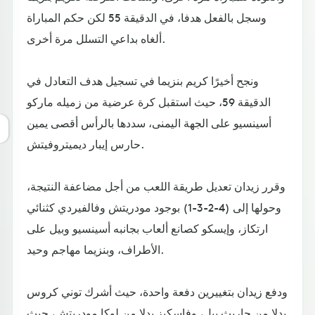
وسجل بالفعل هدفا، في الدقيقة 55 لكن حكم المباراة
ألغاه بداعي التسلل مرة أخرى.
ونجح أخيرًا كريم بنزيما في تسجيل هدف التعادل في
الدقيقة 59، حيث استقبل كرة عرضية من زميله ماركو
أسينسيو على الجهة اليمنى، سددها بالرأس أقصى يمين
حارس إيبار ديميتروفيتش.
وقرر زيدان تعديل طريقة اللعب من أجل مضاعفة النتيجة،
وحولها إلى (4-2-3-1) بوجود مودريتش وفالفيردي كثنائي
ارتكاز، وإيسكو كصانع ألعاب بجانبه أسينسيو وبيل على
الأطراف، وبنزيما مهاجم وحيد.
ودفع زيدان بتغييرين دفعة واحدة، حيث أشرك توني كروس
بدلا من جاريث بيل، وفاسكيز بدلا من لوكا مودريتش، حيث