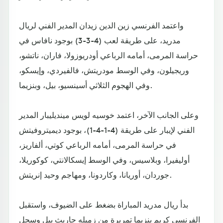
واعتمد الفرنسي زين الدين زيدان المدير الفني لريال
مدريد، على طريقة لعب (4-3-3) بوجود نافاس في
حراسة المرمى، أمامه الرباعي أودريوزولا، فاران، ناتشو،
وريجيلون، وفي الوسط مودريتش، فالفيردي، وإيسكو،
وفي الهجوم الثلاثي أسينسيو، بيل، وبنزيما.
وعلى الجانب الآخر، اعتمد خوسيه لويس مينديليبار المدير
الفني لإيبار على طريقة (4-1-4-1)، بوجود ديميتروفيتش
في حراسة المرمى، أمامه الرباعي كوتي، ألفاريز،
أوليفيرا، وبلاسيس، وفي الوسط إيسكالانتي، كوكوريلا،
جوردان، أوريانا، وكاردونا، ومهاجم وحيد إنريتش.
بدأ ريال مدريد المباراة بضغط على الضيوف، واستقبل
الفرنسي كريم بنزيما تمريرة من زميله جاريث بيل وسجل