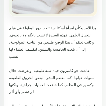
بدا الأمر وكأن امرأة أسكتلندية تلعب دور البطولة في فيلم
للخيال العلمي. فهذه السيدة لا تشعر بالألم ولا بالخوف.
وكانت تعتقد أن هذا الوضع طبيعي من الناحية البيولوجية،
إلى أن بلغت الخامسة والستين، ليكشف العلماء لها
السبب.
عاشت جو كاميرون حياة شبه طبيعية، وتعرضت خلال
سنوات حياتها -كما معظم البشر- لبعض الحروق الطفيفة
وكسور في العظام، كما خضعت لعمليات جراحية، ولكنها
لم تشعر بأي ألم.
لم تعرْ لذلك بالا، معتقدة أن الأمر طبيعي. لم ينتبه أحد إلى