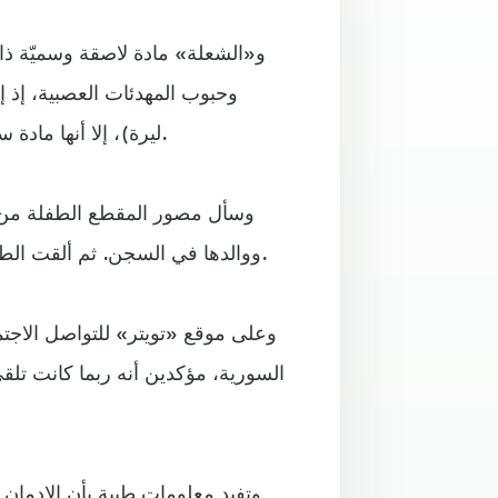
و«الشعلة» مادة لاصقة وسميّة ذات 
ليرة)، إلا أنها مادة سمّية، ويندرج الإدمان عليها ضمن الإدمان على المواد الكيماوية.
وسأل مصور المقطع الطفلة من أين
ووالدها في السجن. ثم ألقت الطفلة بنفسها في النهر قبل أن ينقذها أحد الأشخاص في المكان.
وعلى موقع «تويتر» للتواصل الاجت
السورية، مؤكدين أنه ربما كانت تلقى 
وتفيد معلومات طبية بأن الإدمان 