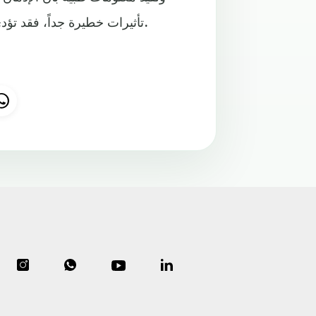
تأثيرات خطيرة جداً، فقد تؤدي مع مرور الوقت إلى إحداث ضرر دماغي وتلف خلايا عصبية.