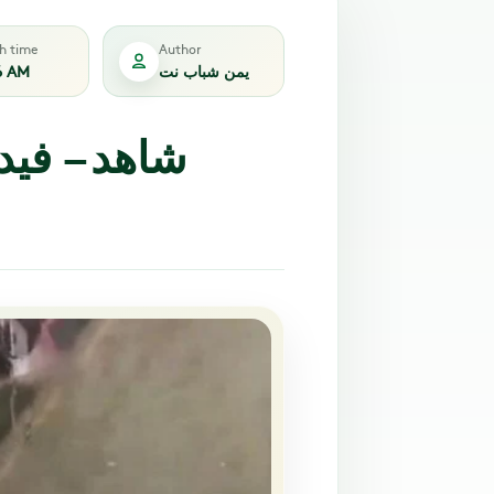
sh time
Author
يمن شباب نت
6 AM
شاهد – فيد