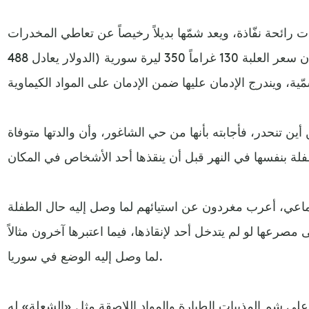
رائحة نفّاذة، ويعد شمّها بديلاً رخيصاً عن تعاطي المخدرات
وحبوب المهدئات العصبية، إذ إن سعر العلبة 130 غراماً 350 ليرة سورية (الدولار يعادل 488
 تنحدر، فأجابته بأنها من حي الشاغور، وأن والدتها متوفاة
ماعي، أعرب مغردون عن استيائهم لما وصل إليه حال الطفلة
مصرعها لو لم يتدخل أحد لإنقاذها، فيما اعتبرها آخرون مثالاً
لما وصل إليه الوضع في سوريا.
على شم المذيبات الطيارة والمواد اللاصقة مثل «الشعلة» له