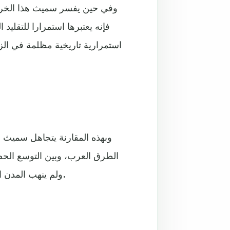
وفي حين يفسر سميث هذا الخروج 
فإنه يعتبرها استمرارا للتقليد
استمرارية تاريخية مظلمة في الزم
وبهذه المقارنة يتجاهل سميث ا
الطرق العرب، وبين التوسع الح
ولم ينهب المدن المفتوحة بل أقر سكانها على أملاكهم بعد تغيير نظامها الحاكم.