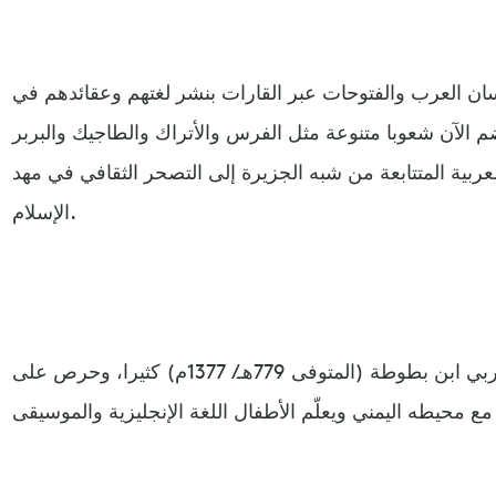
سان العرب والفتوحات عبر القارات بنشر لغتهم وعقائدهم في
يضم الآن شعوبا متنوعة مثل الفرس والأتراك والطاجيك والبربر
عربية المتتابعة من شبه الجزيرة إلى التصحر الثقافي في مهد
الإسلام.
وتأثر سميث بكتابات الرحالة المغربي ابن بطوطة (المتوفى 779هـ/ 1377م) كثيرا، وحرص على