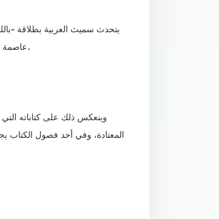
يتحدث سميث العربية بطلاقة -بالل
عاصمة اليمن التي يعرف دروبها جيدا ويحمل لها شغفا وتعلقا شديدين.
وينعكس ذلك على كتاباته التي ي
المعتادة، وفي أحد فصول الكتاب ي