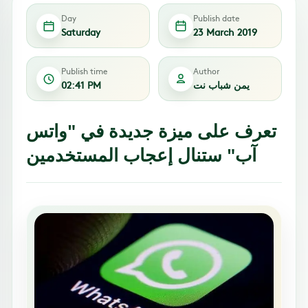
Day
Publish date
Saturday
23 March 2019
Publish time
Author
يمن شباب نت
02:41 PM
تعرف على ميزة جديدة في "واتس
آب" ستنال إعجاب المستخدمين