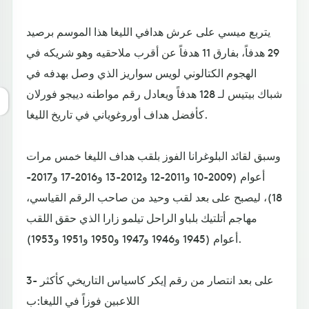
يتربع ميسي على عرش هدافي الليغا هذا الموسم برصيد
29 هدفاً، بفارق 11 هدفاً عن أقرب ملاحقيه وهو شريكه في
الهجوم الكتالوني لويس سواريز الذي وصل بهدفه في
شباك بيتيس لـ 128 هدفاً ويعادل رقم مواطنه دييجو فورلان
كأفضل هداف أوروغوياني في تاريخ الليغا.
وسبق لقائد البلوغرانا الفوز بلقب هداف الليغا خمس مرات
أعوام (2009-10 و2011-12 و2012-13 و2016-17 و2017-
18)، ليصبح على بعد لقب وحيد من صاحب الرقم القياسي،
مهاجم أتلتيك بلباو الراحل تيلمو زارا الذي حقق اللقب
أعوام (1945 و1946 و1947 و1950 و1951 و1953).
3- على بعد انتصار من رقم إيكر كاسياس التاريخي كأكثر
اللاعبين فوزاً في الليغا:ب