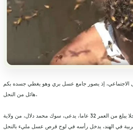
ل الاجتماعي، إذ يصور جامع عسل بري وهو يغطي جسده بكم
هائل من النحل.
وذكرت صحيفة ديلي ميل، أن رجلا يبلغ من العمر 32 عاما، يدعى، سوك محمد دلال، من ولاية