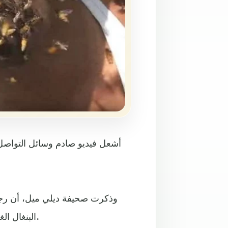
أشعل فيديو صادم وسائل التواص
البنغال الغربية في الهند، يدخل رأسه في لوح قرص عسل مليء بالنحل.