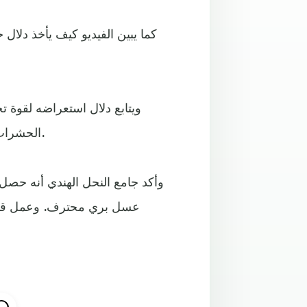
كما يبين الفيديو كيف يأخذ دلال
ويتابع دلال استعراضه لقوة
الحشرات اللاسعة، ويدفع بها داخل قميصه الداخلي لتستقر على بطنه.
عسل بري محترف. وعمل قبل ذ