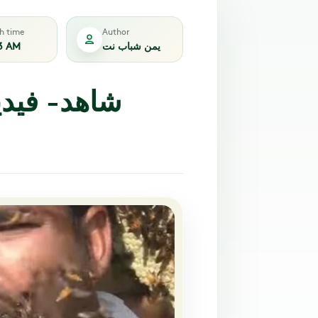
sh time
Author
يمن شباب نت
3 AM
شاهد- فيدي