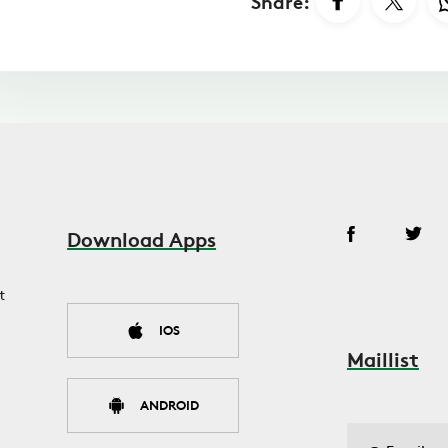
Share:
Download Apps
t
IOS
Maillist
ANDROID