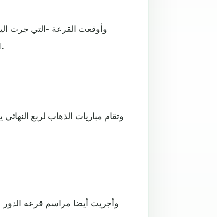
وأوقعت القرعة -التي جرت اليو
البرتغالي، في حين يواجه يوفنتوس أياكس أمستردام الهولندي.
وأجريت أيضا مراسم قرعة الدور قبل