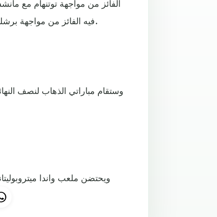
الفائز من مواجهة توتنهام مع مان
فيه الفائز من مواجهة برشلونة مع مانشستر يونايتد مع الفائز من مواجهة ليفربول وبورتو.
ويحتضن ملعب واندا ميتروبوليتانو