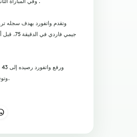
وفي المباراة الثانية، انتزع فريق واتفورد فوزا صعبا من ضيفه ليستر سيتي 2 / 1 .
وتقدم واتفورد بهدف سجله تر
جيمي فارد
ور
وتوقف رصيد ليستر سيتي عند 35 نقطة في المركز الحادي عشر.