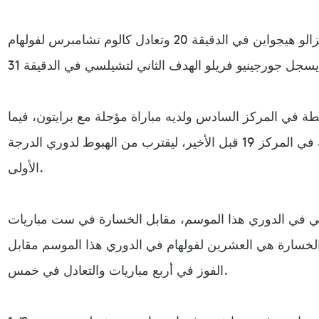
وتقدم تشيلسي بهدف سجله جونزالو هيجواين في الدقيقة 20 وتعادل كالوم تشامبرس لفولهام
 تشيلسي رصيده إلى 56 نقطة في المركز السادس ولديه مباراة مؤجلة مع برايتون، فيما
تجمد رصيد فولهام عند 17 نقطة في المركز 19 قبل الأخير، ليقترب من الهبوط لدوري الدرجة
الأولى.
ا الفوز هو 17 لتشيلسي في الدوري هذا الموسم، مقابل الخسارة في ست مباريات
الخسارة هي العشرين لفولهام في الدوري هذا الموسم مقابل
الفوز في أربع مباريات والتعادل في خمس.