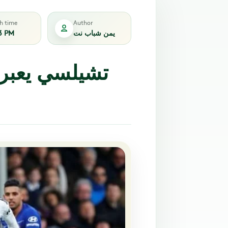
sh time
Author
يمن شباب نت
3 PM
تشيلسي يعبر 