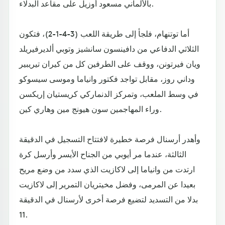
بالألماني مسعود أوزيل على مقاعد البدلاء.
أما توتنهام، فلجأ إلى طريقة اللعب (3-4-1-2)، فتكون
الثلاثي الدفاعي من دافينسون سانشيز وتوبي ألديرفيريلد
ويان فيرتونن، ووقف على الطرفين كل من كيران تيريبير
وداني روز، مقابل تواجد فكتور وانياما وموسى سيسوكو
في وسط الملعب، وتمركز الدنماركي كريستيان إريكسن
وراء المهاجمين سون هيونج مين وهاري كين.
وأهدر أرسنال فرصة خطيرة لافتتاح التسجيل في الدقيقة
الثالثة، عندما مر أيوبي من الجناح الأيسر وأرسل كرة
ارتدت من وانياما إلى لاكازيت الذي سدد من وضع مريح
بعيدا عن المرمى، وفضل مخيتريان التمرير إلى لاكازيت
بدلا من التسديد لتضيع فرصة أخرى لأرسنال في الدقيقة
11.