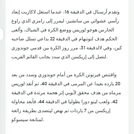
وتقدم أرسنال في الدقيقة 16، عندما استغل لاكازيت إبعاد
رأسي عشوائي من سانشيز، ليمرر إلى رامزي الذي راوغ
الحارس هوجو لوريس ووضع الكرة في الشباك، وألغى
الحكم هدف لتوتنهام في الدقيقة 22 بداعي تسلل صاحبه
كين، وفي لالدقيقة 31، مرر روز الكرة بين قدمي جوندوزي
لتصل إلى إريكسن الذي سدد بجانب القائم القريب.
واقتنص فيرتونن الكرة من أمام جوندوزي وسدد من بعد
20 يارده بعيدا عن المرمى في الدقيقة 40، ثم أنقذ لوريس
مرماه من هدف محقق لأيوبي إثر هجمة مرتدة في الدقيقة
42، ولعب لينو دورا بطوليا في الدقيقة 44، فأبعد محاولة
إريكسن من 7 ياردات ثم نهض ليتصدى بطريقة رائعة
لمتابعة سيسوكو.