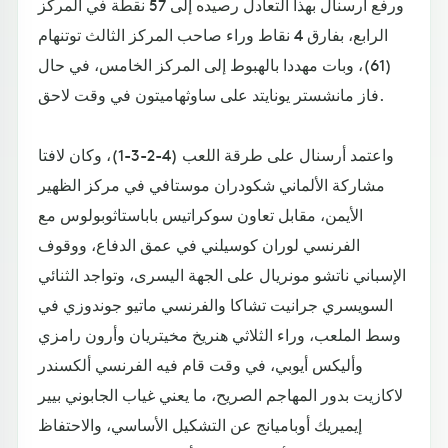
ورفع أرسنال بهذا التعادل رصيده إلى 57 نقطة في المركز
الرابع، بفارق 4 نقاط وراء صاحب المركز الثالث توتنهام
(61)، وبات مهددا بالهبوط إلى المركز الخامس، في حال
فاز مانشستر يونايتد على ساوثهاميتون في وقت لاحق.
واعتمد أرسنال على طرقة اللعب (4-2-3-1)، وكان لافتا
مشاركة الألماني شكودران موستافي في مركز الظهير
الأيمن، مقابل تعاون سوكراتيس باباستاثوبولوس مع
الفرنسي لوران كوسيلني في عمق الدفاع، ووقوف
الإسباني ناتشو مونريال على الجهة اليسرى، وتواجد الثنائي
السويسري جرانيت تشاكا والفرنسي ماتيو جوندوزي في
وسط الملعب، وراء الثلاثي هنريخ مخيتريان وأرون رامزي
وأليكس أيوبي، في وقت قام فيه الفرنسي ألكسندر
لاكازيت بدور المهاجم الصريح، ما يعني غياب الجابوني بيير
إيميريك أوباميانج عن التشكيل الأساسي، والاحتفاظ