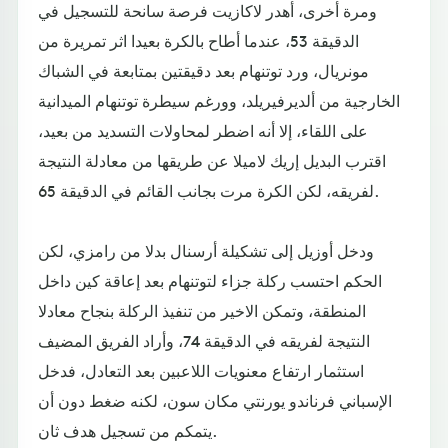
ومرة أخرى، أهدر لاكازيت فرصة سانحة للتسجيل في
الدقيقة 53، عندما أطاح بالكرة بعيدا اثر تمريرة من
مونريال، ورد توتنهام بعد دقيقتين بمتابعة في الشباك
الخارجية من ألديرفيريلد، وورغم سيطرة توتنهام الميدانية
على اللقاء، إلا أنه اضطر لمحاولات التسديد من بعيد،
اقترب البديل إريك لاميلا عن طريقها من معادلة النتيجة
لفريقه، لكن الكرة مرت بجانب القائم في الدقيقة 65.
ودخل أوزيل إلى تشكيلة أرسنال بدلا من رامزي، لكن
الحكم احتسب ركلة جزاء لتوتنهام بعد إعاقة كين داخل
المنطقة، وتمكن الاخير من تنفيذ الركلة بنجاح معادلا
النتيجة لفريقه في الدقيقة 74، وأراد الفريق المضيف
استثمار ارتفاع معنويات اللاعبين بعد التعادل، فدخل
الإسباني فرناندو يورنتي مكان سون، لكنه ضغط دون أن
يتمكم من تسجيل هدف ثان.