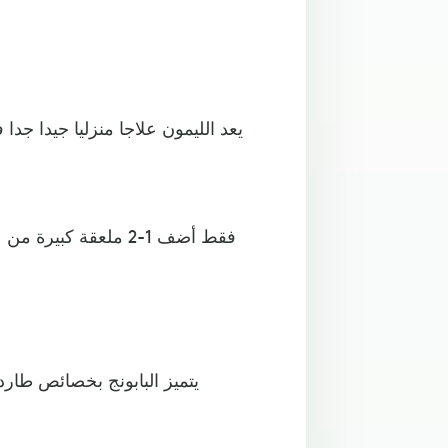
يعد الليمون علاجا منزليا جيدا جد
فقط أضف 1-2 ملعقة ك
يتميز البابونج بخصائص طار