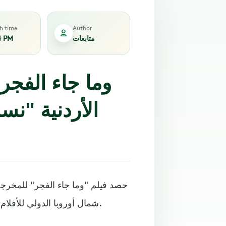
sh time
Author
متابعات
4 PM
الأردنية "ن
حصد فيلم "وما جاء الفجر" للمخرجة
شمال أوروبا الدولي للأفلام، المنعقد من 16 وحتى 23 فبراير في العاصمة البريطانية لندن.