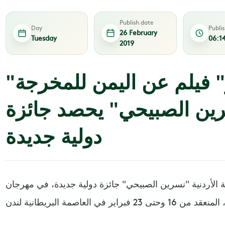
Publish date
Day
Publi
26 February
Tuesday
06:1
2019
"وما جاء الفجر" فيلم عن اليمن للمخرجة
سرين الصبيحي" يحصد جائزة
دولية جديدة
 الأردنية "نسرين الصبيحي" جائزة دولية جديدة، في مهرجان