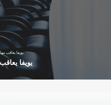
يويفا يعاقب مها
يويفا يعاقب