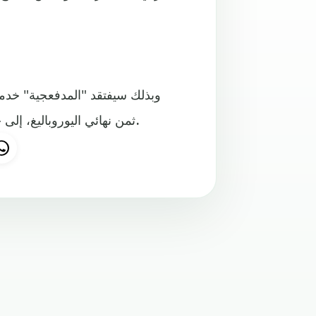
وبذلك سيفتقد "المدفعجية" خد
ثمن نهائي اليوروباليغ، إلى جانب غيابه عن لقاء الإياب الذي جرى أمام الفريق البيلاروسي.