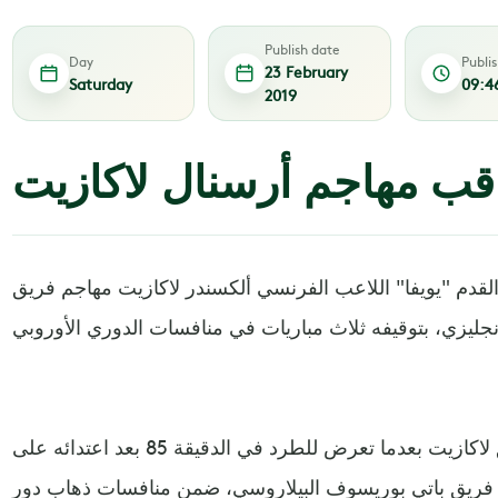
Publish date
Day
Publi
23 February
Saturday
09:4
2019
اقب مهاجم أرسنال لاكازيت
القدم "يويفا" اللاعب الفرنسي ألكسندر لاكازيت مهاجم فريق
وجاءت عقوبة "يويفا" في حق لاكازيت بعدما تعرض للطرد في الدقيقة 85 بعد اعتدائه على
 فريق باتي بوريسوف البيلاروسي، ضمن منافسات ذهاب دور