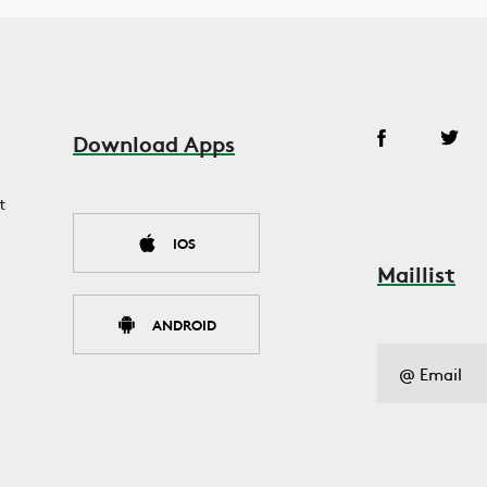
Download Apps
t
IOS
Maillist
ANDROID