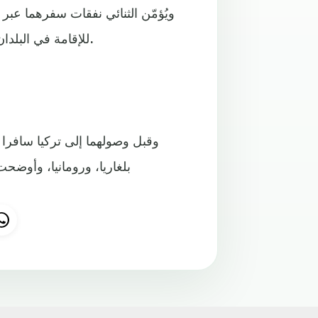
ويُؤمّن الثنائي نفقات سفرهما عب
للإقامة في البلدان التي وصلا إليها، بحسب ما نقلت عنهما وكالة أناضول التركية.
وقبل وصولهما إلى تركيا سافرا ع
بلغاريا، ورومانيا، وأوضح