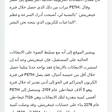
مرات من ذلك الذي حصل خلال فترة PETM، وقال
غينغريتش: "بالنسبة لي، أصبحت أدرك السرعة وعظم
التداعيات للكربون الذي ننتجه نحن البشر".
ويشير الموقع إلى أنه مع تسليط الضوء على الانبعاثات
الحالية على المستقبل، فإن غينغريتش وجد أنه إن
استمرت الانبعاثات بالارتفاع فقد نواجه حدثا مثلما حصل
في فترة PETM خلال أقل من خمسة أجيال، فقد يصل
الكربون المتراكم في الجو إلى أدنى تقدير له خلال فترة
PETM وهو 3 آلاف غيغا-طن عام 2159، وستصل إلى
أقصى كمية مقدرة لتلك الانبعاثات وهي 7126 غيغا-طن
عام 2278 بناء على حسابات غينغريتش، وقد وصلت كمية
انبعاثات الكربون عام 2016 إلى 1500 طن.