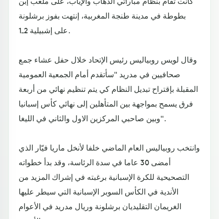
كانت تقام بنظام مباراتي الذهاب والإياب، على ملعب إبن
بطوطة في مدينة طنجة المغربية، إنتهت بفوز برشلونة
على إشبيلية 2ـ1.
وقال لويس روبياليس رئيس الإتحاد خلال حفل عشاء جمع
صحافيين في مدريد "سأتقدم أمام الجمعية العمومية
المقبلة بإقتراح تبديل النظام كي يتم تنظيم نهائي من أربعة
فرق يسمح بمواجهة بين المتأهلين إلى نهائي كأس إسبانيا
وبين صاحبي المركزين الاول والثاني في الليغا".
وانتخب روبياليس العام الماضي خلفا لأنخل ماريا فيّار الذي
أمضى 30 عاما في سدة الرئاسة، وقد بدأ خطواته
التصحيحية للكرة الإسبانية برغبته في إشراك المزيد من
الأندية في الكأس السوبر الإسبانية التي سيطر عليها
الغريمان التقليديان برشلونة وريال مدريد في الأعوام