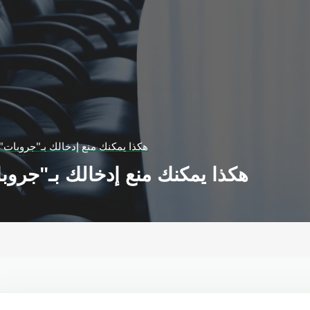
هكذا يمكنك منع إدخالك بـ"جروبات"
هكذا يمكنك منع إدخالك بـ"جروب