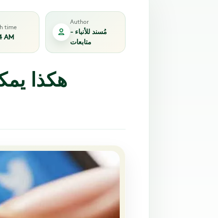
Author
sh time
مُسند للأنباء -
4 AM
متابعات
هكذا يمك