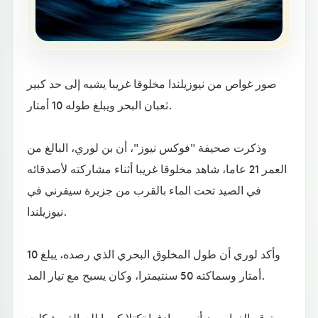
صور غواص من نيوزيلندا مخلوقا غريبا يشبه إلى حد كبير
ثعبان البحر ويبلغ طوله 10 أمتار.
وذكرت صحيفة "فوكس نيوز"، أن بن لوري، البالغ من
العمر 21 عاما، شاهد مخلوقا غريبا أثناء مشاركته لأصدقائه
في الصيد تحت الماء بالقرب من جزيرة سيفرني في
نيوزيلندا.
وأكد لوري أن طول المخلوق البحري الذي رصده، يبلغ 10
أمتار وسماكته 50 سنتيمترا، وكان يسبح مع تيار المد.
وتوقع الغواصون أنهم صادفوا تكتلا كبيرا للعوالق، شكلت