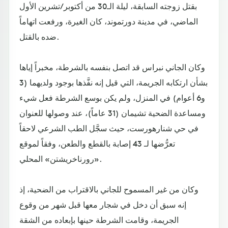
بقتل زوجته السابقة، ليلة الـ30 من أكتوبر/تشرين الأول
الماضي، في مدينة دورتموند، كان الغيرة، ورفعت اتهاماً
ضده بالقتل.
وكان الجاني نبراس قد اتصل بنفسه بالشرطة، مخبراً إياها
بشأن ارتكابه الجريمة، التي قيل إنه نفَّذها بوجود ولديهما (3
و6 أعوام) في المنزل، ولم يكن بوسع الشرطة فعل شيء
ومساعدة الضحية تشيمان (31 عاماً)، عند وصولها للعنوان
في حي شنارهورست، حيث سجَّل الطب الشرعي لاحقاً
تعرُّضها لـ 43 إصابة بالقطع والطعن، وفقاً لموقع
«رورناخريشتن» المحلي.
وكان من غير المسموح للجاني بالاقتراب من الضحية، إذ
إنه سبق أن دخل في شجار معها قبل شهر من وقوع
الجريمة، وقامت الشرطة حينها بإبعاده من الشقة