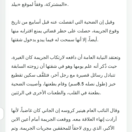
المشتركة، وفقاً لموقع «بيلد».
وقيل إن الضحية التي انفصلت عنه قبل أسابيع من تاريخ
وقوع الجريمة، حصلت على حظر قضائي يمنع اقترابه منها
أيضاً، إلا أنها سمحت له فيما يبدو بدخول شقتها.
وتعتقد النيابة العامة أن دافعه لارتكاب الجريمة كان الغيرة،
حيث ذُكر أنه علم يومها وهو في شقتها أن زوجته السابقة
تتبادل رسائل قصيرة مع رجل آخر، فتلقَّف سكين تقطيع
خبز (طول نصله 8.5سم) وقام بطعنها، وأصيبت الضحية
بطعنة في القلب، والطعنات الأخرى في الرئتين.
وقال النائب العام هينير كروسه إن الجاني كان غاضباً، لأنها
أرادت إنهاء العلاقة معه. ووقعت الجريمة أمام أعين الابن
الأكبر، الذي روى لاحقاً للمحققين مجريات الجريمة. وتم