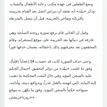
وضع الطفلين في عهدة مكتب رعاية الأطفال والشباب.
وذكر «بيلد» أنه يعتقد أن نبراس اتصل بعد القيام بجريمته
بأقربائه وتفاخر بالجريمة، قبل أن يتصل بالشرطة.
وقيل إن الجاني قام برفع صورة زوجته السابقة وهي
غارقة في دمائها بعد الجريمة على موقع إنستغرام، وقام
المحققون بعد معرفتهم بذلك باعتقاله، بضمان حذفها فوراً.
وحتى حذف الصورة كانت قد حصدت 24 إعجاباً (قلباً)،
وفق ما علمت «بيلد» من دوائر التحقيق. احتمال الحكم
عليه بالسجن المؤبد وفي حال اتّبعت المحكمة ما ذهبت
إليه النيابة، التي اتهمته بالقتل غدراً، وبدوافع دنيئة، وأدانته،
سيواجه حكماً بالسجن المؤبد، وفق ما تكهّن به موقع
«رورناخريشتن».