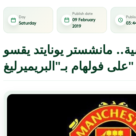
Publish date
Day
Publi
09 February
Saturday
03:4
2019
سية.. مانشستر يونايتد يقسو
على فولهام بـ"البريميرليغ"