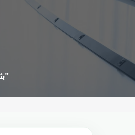
بثلاثية فرنسية.. مانشستر يونايتد يقسو على فولهام بـ"البريميرليغ"