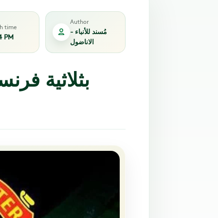
Author
sh time
مُسند للأنباء -
4 PM
الاناضول
بثلاثية فرن