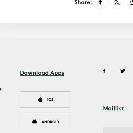
Share:
Download Apps
t
IOS
Maillist
ANDROID