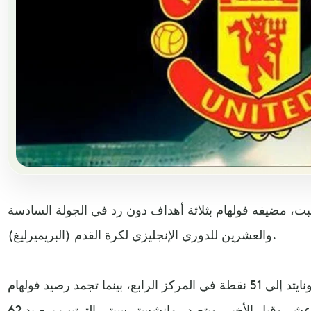
بت، مضيفه فولهام بثلاثة أهداف دون رد في الجولة السادسة
والعشرين للدوري الإنجليزي لكرة القدم (البريميرليغ).
بهذا الفوز، ارتفع رصيد مانشستر يونايتد إلى 51 نقطة في المركز الرابع، بينما تجمد رصيد فولهام
عند 17 نقطة في المركز التاسع عشر وقبل الأخير، ويتصدر مانشستر سيتي الترتيب برصيد 62