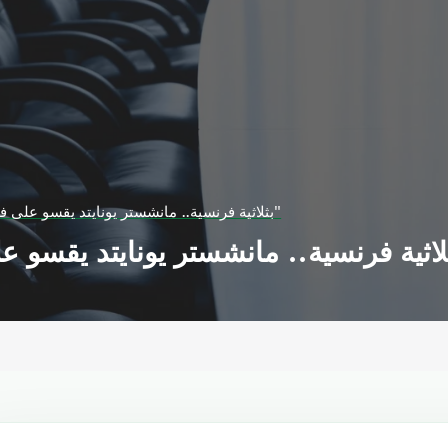
بثلاثية فرنسية.. مانشستر يونايتد يقسو على فولهام بـ"البريميرليغ"