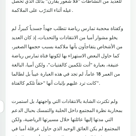
للعديد من النشاطات "فلا شعور يقارن" بذلك الذي تحصل
عيله أثناء التدرّب على الملاكمة.
وكفتاة محجبة تمارس رياضة تتطلب جهداً جسدياً كبيراً، لم
يخلو مشوار أميا من الانتقادات والتحديات، إذ كان العديد
من الأشخاص يتفاجأون بأنها ملاكمة بسبب حجمها الصغير،
كما حاول البعض الاستهزاء بها لكونها فتاة تمارس رياضة
عنيفة، بعبارة "أنت تلكمين كالفتيات"، ولكن أميا، البالغة
من العمر 18 عاماً، لم تجد في هذه العبارة عيباً بل لطالما
كانت ترد عليهم بإثبات أنها "حقاً تلكم كالفتاة".
ولم تكترث الشابة بالانتقادات التي واجهتها، بل استمرت
بمحاربة نظرة المجتمع داخل الحلبة والتمسك بحبال الدعم
التي مدتها إليها عائلتها خلال مسيرتها الرياضية، ولكن
المجتمع لم يكن العائق الوحيد الذي حاول عرقلة أميا في