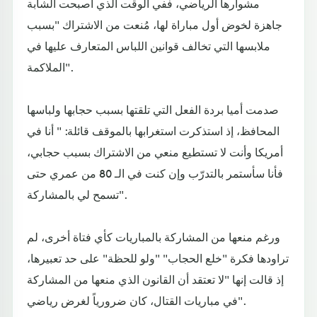
مشوارها الرياضي، ففي الوقت الذي أصبحت الشابة
جاهزة لخوض أول مباراة لها، مُنعت من الاشتراك "بسبب
ملابسها التي تخالف قوانين اللباس المتعارف عليها في
الملاكمة".
صدمت أميا بردة الفعل التي تلقتها بسبب حجابها ولباسها
المحافظ، إذ استذكرت استغرابها بالموقف قائلة: " أنا في
أمريكا وأنت لا تستطيع منعي من الاشتراك بسبب حجابي،
فأنا سأستمر بالتدرّب وإن كنت في الـ 80 من عمري حتى
تسمح لي بالمشاركة".
ورغم منعها من المشاركة بالمباريات كأي فتاة أخرى، لم
تراودها فكرة "خلع الحجاب" "ولو للحظة" على حد تعبيرها،
إذ قالت إنها "لا تعتقد أن القانون الذي منعها من المشاركة
في مباريات القتال، كان ضرورياً لغرض رياضي".