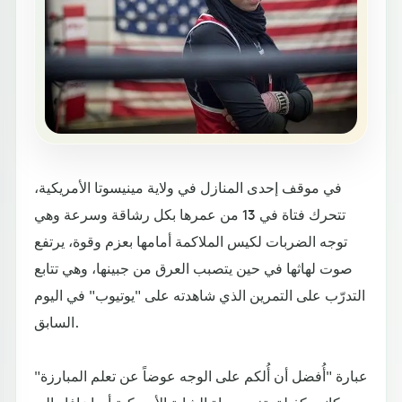
في موقف إحدى المنازل في ولاية مينيسوتا الأمريكية،
تتحرك فتاة في 13 من عمرها بكل رشاقة وسرعة وهي
توجه الضربات لكيس الملاكمة أمامها بعزم وقوة، يرتفع
صوت لهاثها في حين يتصبب العرق من جبينها، وهي تتابع
التدرّب على التمرين الذي شاهدته على "يوتيوب" في اليوم
السابق.
عبارة "أُفضل أن أُلكم على الوجه عوضاً عن تعلم المبارزة"
كانت كفيلة بتغيير حياة الشابة الأمريكية أميا زافار إلى