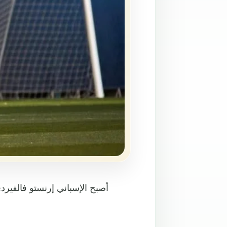
أصبح الإسباني إرنستو فالفيردي