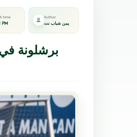
sh time
Author
يمن شباب نت
1 PM
برشلونة في 