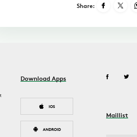
Share:
Download Apps
t
IOS
Maillist
ANDROID