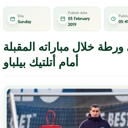
Publish date
Day
Publi
03 February
Sunday
05:4
2019
ورطة خلال مباراته المقبلة
أمام أتلتيك بيلباو