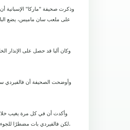
وذكرت صحيفة "ماركا" الإسبانية أن غ
على ملعب سان ماميس، يضع البارس
وكان ألبا قد حصل على الإنذار الخ
وأوضحت الصحيفة أن فالفيردي سب
وأكدت أن في كل مرة يغيب خلاله
لكن فالفيردي بات مضطرًا للجوء إلى اختيار روبيرتو أو سيميدو لشغل المركز مجددًا أمام بيلباو.