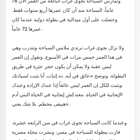
وتمارس السباحة نجوى غراب البالغة من العمر الآن 76
عاماً، السباحة منذ أن كان عمرها أربع سنوات فقط.
وحصلت على أول ميدالية في بطولة دولية عندما كان
عمرها 72 عاماً.
ولا تزال نجوى غراب ترتدي ملابس السباحة وتتدرب وهي
في هذا العمر خمس مرات في الأسبوع. وتقول إن العمر
ليس عقبة ولا يمكن أن يكون حجر عثرة في طريق
البطولة. وتوضح «عائق في أيه. ده إثبات. أنا بثبت لسيادتك
وبثبت للكل إن العمر ليس عائقاً إذا عندك الإرادة وعندك
الإيجابية في الحياة. معندكش إيجابية في الحياة البني آدم
هيبقى محطم. بلا شك يعني».
وعندما كانت السباحة نجوى غراب في سن الرابعة عشرة،
فازت ببطولة للسباحة في مصر، ونشرت مجلة مصرية