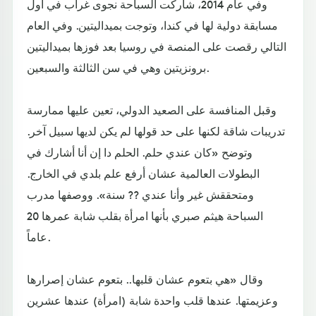
وفي عام 2014، شاركت السباحة نجوى غراب في أول
مسابقة دولية لها في كندا، وتوجت بميداليتين. وفي العام
التالي رقصت على المنصة في روسيا بعد فوزها بميداليتين
برونزيتين وهي في سن الثالثة والسبعين.
وقبل المنافسة على الصعيد الدولي، تعين عليها ممارسة
تدريبات شاقة لكنها على حد قولها لم يكن لديها سبيل آخر.
وتوضح «كان عندي حلم. الحلم دا إن أنا أشارك في
البطولات العالمية عشان أرفع علم بلدي في الخارج.
ومتحققش غير وأنا عندي ?? سنة». ووصفها مدرب
السباحة هيثم صبري بأنها امرأة بقلب شابة عمرها 20
عاماً.
وقال «هي بتعوم عشان قلبها.. بتعوم عشان إصرارها
وعزيمتها. عندها قلب واحدة شابة (امرأة) عندها عشرين