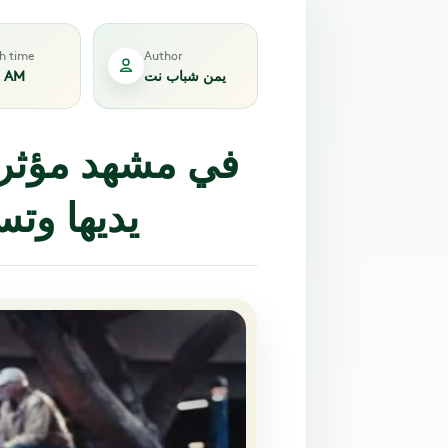
sh time
Author
يمن شباب نت
3 AM
في مشهد مؤثر.
يديها وت