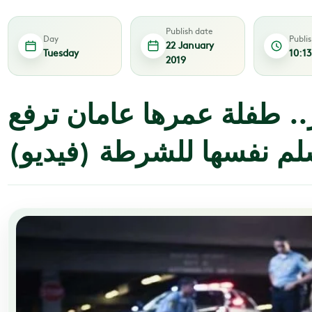
Publish date
Day
Publi
22 January
Tuesday
10:1
2019
. طفلة عمرها عامان ترفع
سلم نفسها للشرطة (فيديو)