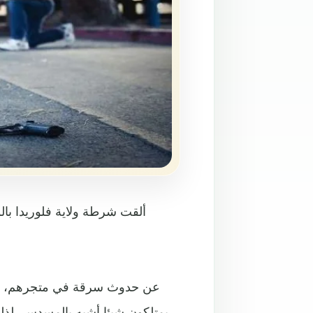
ألقت شرطة ولاية فلوريدا بال
يمتلكون شيئا أشبه بالمسدس، لذلك، استخدم عناصر الشرطة الأسلحة أثناء احتجاز المشتبه بهم.