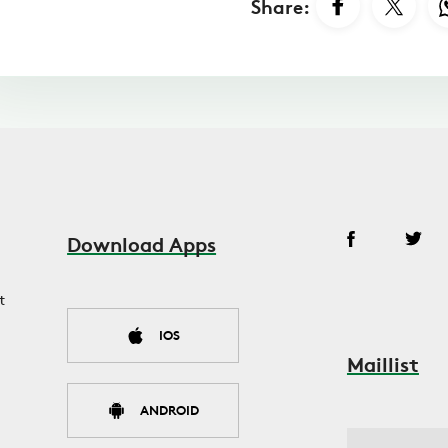
Share:
Download Apps
t
IOS
Maillist
ANDROID