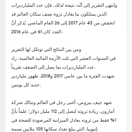
وانتهى التقرير إلى أنّه، نتيجة لذلك، فإن عدد المليارديرات
الذين يمتلكون ما يعادل ثروة نصف سكان العالم قد
انخفض من 43 عام 2017 إلى 26 العام الماضي. يُذكر أنَّ
العدد كان 61 في عام 2016.
ومن بين النتائج التي توصَّل لها التقرير
في السنوات العشر التي تلت الأزمة المالية العالمية، زاد
عدد المليارديرات بما يصل إلى الضعف تقريباً.
شهدت الفترة ما بين عامي 2017 و2018، ظهور ملياردير
جديد كل يومين.
شهد جيف بيزوس، أغنى رجل في العالم ومالك شركة
أمازون، زيادة ثروته لتصل إلى 112 مليار دولار؛ علماً بأنَّ
1% فقط من ثروته يعادل الميزانية المرصودة للصحة في
إثيوبيا، التي يبلغ تعداد سكانها 105 ملايين نسمة.