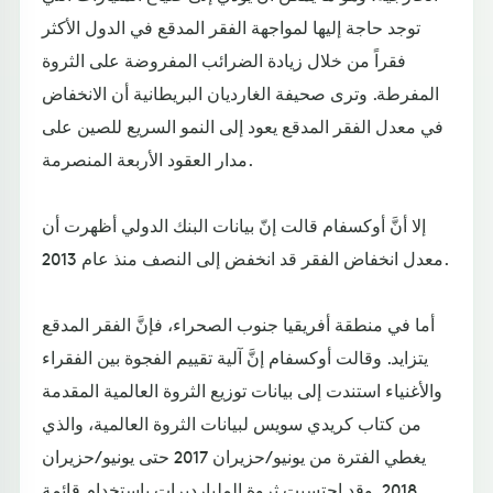
توجد حاجة إليها لمواجهة الفقر المدقع في الدول الأكثر
فقراً من خلال زيادة الضرائب المفروضة على الثروة
المفرطة. وترى صحيفة الغارديان البريطانية أن الانخفاض
في معدل الفقر المدقع يعود إلى النمو السريع للصين على
مدار العقود الأربعة المنصرمة.
إلا أنَّ أوكسفام قالت إنّ بيانات البنك الدولي أظهرت أن
معدل انخفاض الفقر قد انخفض إلى النصف منذ عام 2013.
أما في منطقة أفريقيا جنوب الصحراء، فإنَّ الفقر المدقع
يتزايد. وقالت أوكسفام إنَّ آلية تقييم الفجوة بين الفقراء
والأغنياء استندت إلى بيانات توزيع الثروة العالمية المقدمة
من كتاب كريدي سويس لبيانات الثروة العالمية، والذي
يغطي الفترة من يونيو/حزيران 2017 حتى يونيو/حزيران
2018. وقد احتسبت ثروة المليارديرات باستخدام قائمة