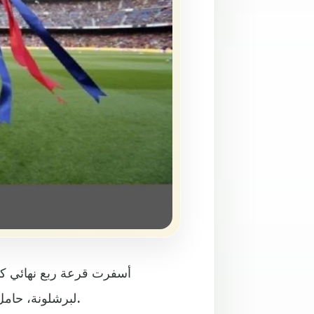
أسفرت قرعة ربع نهائي كأس
لبرشلونة، حامل اللقب، فيما سيلعب ريال مدريد مع قاهر جاره اللدود أتلتيكو.