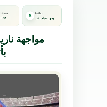
sh time
Author
يمن شباب نت
1 PM
مواجهة ناري
بأ