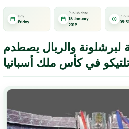
Publish date
Day
Publi
18 January
Friday
05:3
2019
ة لبرشلونة والريال يصطدم
تلتيكو في كأس ملك أسبانيا