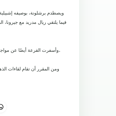
ويصطدم برشلونة، بوصيفه إشبيلية ف
فيما يلتقي ريال مدريد مع جيرونا، ا
وأسفرت القرعة أيضًا عن مواجهة بين خيتافي وفالنسيا، واكتملت بلقاء إسبانيول وريال بيتيس.