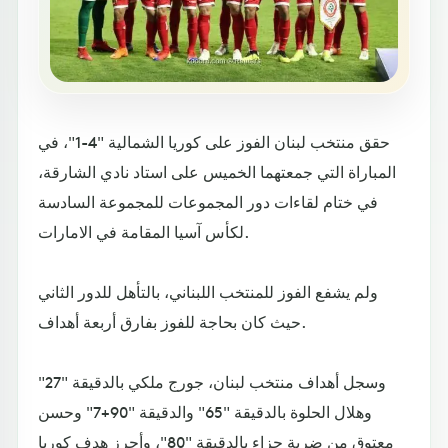
حقق منتخب لبنان الفوز على كوريا الشمالية "4-1"، في
المباراة التي جمعتهما الخميس على استاد نادي الشارقة،
في ختام لقاءات دور المجموعات للمجموعة السادسة
لكأس آسيا المقامة في الامارات.
ولم يشفع الفوز للمنتخب اللبناني، بالتأهل للدور الثاني
حيث كان بحاجة للفوز بفارق أربعة أهداف.
وسجل أهداف منتخب لبنان، جورج ملكي بالدقيقة "27"
وهلال الحلوة بالدقيقة "65" والدقيقة "90+7" وحسن
معتوق من ضربة جزاء بالدقيقة "80"، وأحرز هدف كوريا