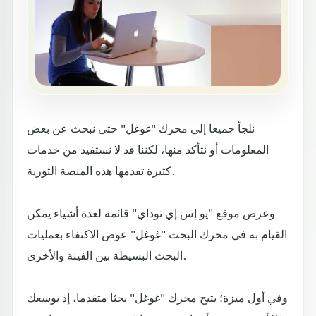
نلجأ جميعا إلى محرك "غوغل" حتى نبحث عن بعض
المعلومات أو نتأكد منها، لكننا قد لا نستفيد من خدمات
كثيرة تقدمها هذه المنصة الثورية.
وعرض موقع "يو إس إي توداي" قائمة لعدة أشياء يمكن
القيام به في محرك البحث "غوغل" عوض الاكتفاء بعمليات
البحث البسيطة بين الفينة والأخرى.
وفي أول ميزة؛ يتيح محرك "غوغل" بحثا متقدما، إذ بوسعك