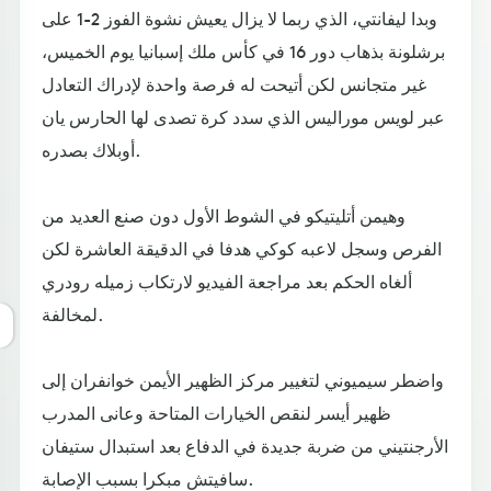
وبدا ليفانتي، الذي ربما لا يزال يعيش نشوة الفوز 2-1 على
برشلونة بذهاب دور 16 في كأس ملك إسبانيا يوم الخميس،
غير متجانس لكن أتيحت له فرصة واحدة لإدراك التعادل
عبر لويس موراليس الذي سدد كرة تصدى لها الحارس يان
أوبلاك بصدره.
وهيمن أتليتيكو في الشوط الأول دون صنع العديد من
الفرص وسجل لاعبه كوكي هدفا في الدقيقة العاشرة لكن
ألغاه الحكم بعد مراجعة الفيديو لارتكاب زميله رودري
لمخالفة.
واضطر سيميوني لتغيير مركز الظهير الأيمن خوانفران إلى
ظهير أيسر لنقص الخيارات المتاحة وعانى المدرب
الأرجنتيني من ضربة جديدة في الدفاع بعد استبدال ستيفان
سافيتش مبكرا بسبب الإصابة.