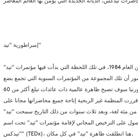
إمبراطورية "تيد"
حسنا، لفهم ما نقصد دعنا نبدأ من العام 1984، في تلك اللحظة التي بدأت فيها مؤتمرات "تيد"
تصور أن تلك المجموعة من المؤتمرات السنوية التي تجمع بضع
مئات من الأشخاص في كاليفورنيا سوف تصبح ظاهرة عالمية ذات عائدات تبلغ أكثر من 60
يون دولار(3). في عام 2006، قررت المنظمة غير الربحية إتاحة جميع محاضراتها مجانا على
ثر من مئة لغة، وبعد ثلاث سنوات من ذلك التاريخ سمحت "تيد"
حصول على الترخيص المجاني لإقامة مؤتمرات "تيد" تحت اسم
"تيدكس" (TEDx)، هنا انطلقت ظاهرة "تيد" في كل مكان.