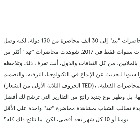
في العام 2014 وصل(4) عدد محاضرات "تيد" إلى 30 ألف محاضرة من 130 دولة، لكنه وصل
إلى 100 ألف محاضرة بعدها بثلاث سنوات فقط في 2017. شوهدت محاضرات "تيد" أكثر من
ّر بالملايين، من كل الثقافات والدول، أنت تعرف ذلك وتلاحظه
سنويا للحديث عن الإبداع في التكنولوجيا، الترفيه، والتصميم
(الحروف الثلاثة الأولى من الشعار TED)، بل أصبحت بشكل ما بديلا عن المحاضرات الفعلية،
نها، بل وظهر نوع جديد رائج من التقارير التي ترشح لك أفضل
ة تطالب الشباب بمشاهدة محاضرة "تيد" واحدة على الأقل
يوميا أو 10 كل شهر بحد أقصى، لكن، ما نتائج ذلك كله؟