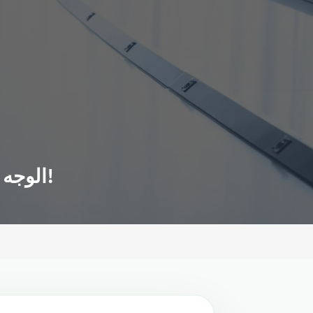
"الوجه المظلم لمحاضرات تيد".. هل هي أفكار تستحق الانتشار فعلا؟!