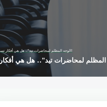
"الوجه المظلم لمحاضرات تيد".. هل هي أفكار تستحق الانتشار فعلا؟!