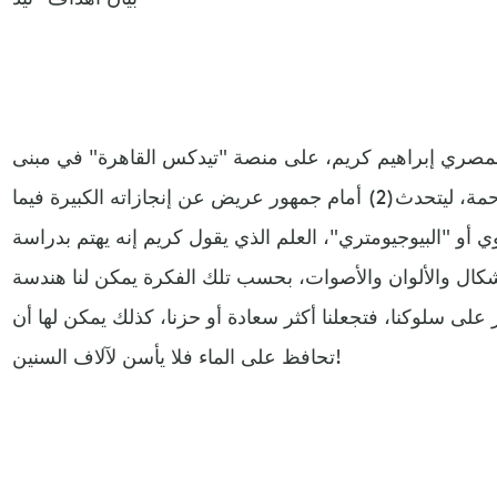
قف المهندس المصري إبراهيم كريم، على منصة "تيدكس القاهرة" في مبنى
الجامعة الأميركية بالمدينة المزدحمة، ليتحدث(2) أمام جمهور عريض عن إنجازاته الكبيرة فيما
 أو "البيوجيومتري"، العلم الذي يقول كريم إنه يهتم بدراسة
شكال والألوان والأصوات، بحسب تلك الفكرة يمكن لنا هندسة
على سلوكنا، فتجعلنا أكثر سعادة أو حزنا، كذلك يمكن لها أن
تحافظ على الماء فلا يأسن لآلاف السنين!