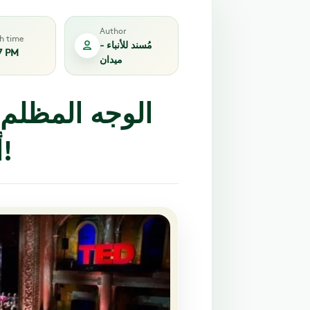
Author
sh time
مُسند للأنباء -
7 PM
ميدان
أفكار تستحق الانتشار فعلا؟!