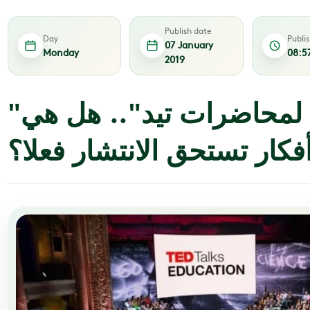
Publish date
Day
Publi
07 January
Monday
08:5
2019
"الوجه المظلم لمحاضرات تيد".. هل هي