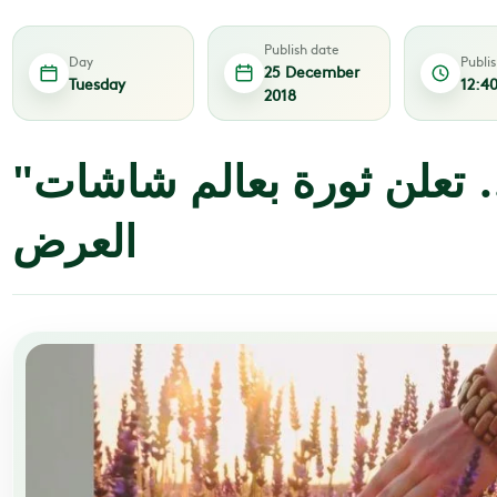
Publish date
Day
Publi
25 December
Tuesday
12:4
2018
"إل جي".. تعلن ثورة بعالم شاشات
العرض