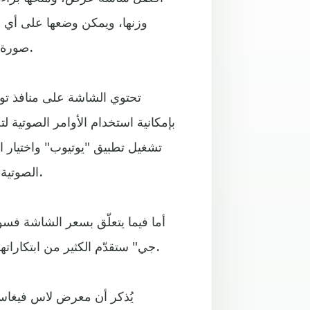
صورة غاية في الدقة، وكلما ابتعدت عن الجدار كانت الصورة أوضح.
تحتوي الشاشة على منافذ تو
بإمكانية استخدام الأوامر الصوتية 
تشغيل تطبيق "يوتيوب" واختيار
الصوتية الاعتيادية من رفع أو خفض الصوت أو الانتقال إلى قناة أخرى.
أما فيما يتعلّق بسعر الشاشة فسو
جي" ستقدّم الكثير من ابتكاراتها في معرض لاس فيغاس 2019، وستقدّم تقنية المطبخ الذكي.
يُذكر أن معرض لاس فيغاس