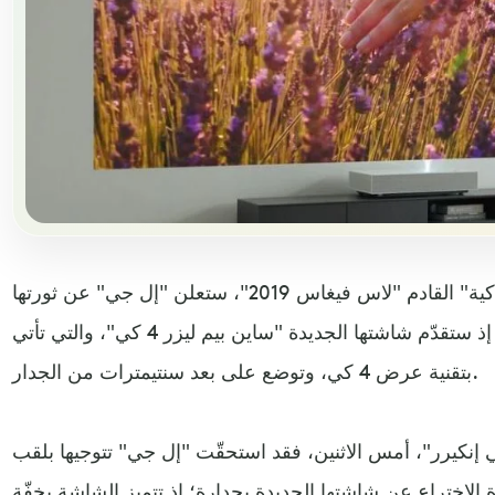
في معرض "التكنولوجيا الاستهلاكية" القادم "لاس فيغاس 2019"، ستعلن "إل جي" عن ثورتها
القادمة بعالم شاشات العرض، إذ ستقدّم شاشتها الجديدة "ساين بيم ليزر 4 كي"، والتي تأتي
بتقنية عرض 4 كي، وتوضع على بعد سنتيمترات من الجدار.
نكيرر"، أمس الاثنين، فقد استحقّت "إل جي" تتوجيها بلقب
اختراع عن شاشتها الجديدة بجدارة؛ إذ تتميز الشاشة بخفّة