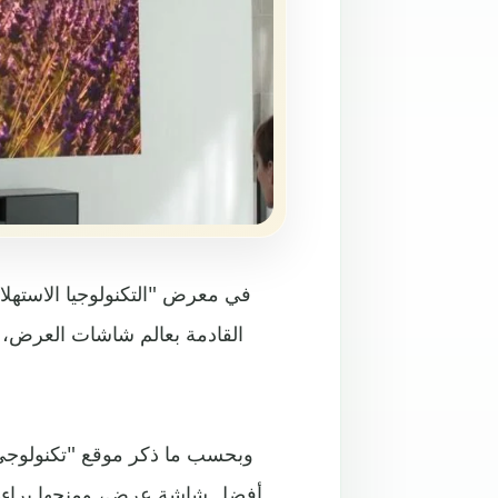
وبحسب ما ذكر موقع "تكنولوجي إ
أفضل شاشة عرض، ومنحها براءة ال