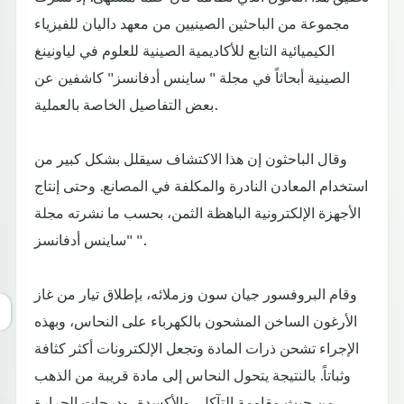
مجموعة من الباحثين الصينيين من معهد داليان للفيزياء
الكيميائية التابع للأكاديمية الصينية للعلوم في لياونينغ
الصينية أبحاثاً في مجلة " ساينس أدفانسز" كاشفين عن
بعض التفاصيل الخاصة بالعملية.
وقال الباحثون إن هذا الاكتشاف سيقلل بشكل كبير من
استخدام المعادن النادرة والمكلفة في المصانع. وحتى إنتاج
الأجهزة الإلكترونية الباهظة الثمن، بحسب ما نشرته مجلة
"ساينس أدفانسز ".
وقام البروفسور جيان سون وزملائه، بإطلاق تيار من غاز
الأرغون الساخن المشحون بالكهرباء على النحاس، وبهذه
الإجراء تشحن ذرات المادة وتجعل الإلكترونات أكثر كثافة
وثباتاً. بالنتيجة يتحول النحاس إلى مادة قريبة من الذهب
من حيث مقاومة التآكل، والأكسدة، ودرجات الحرارة