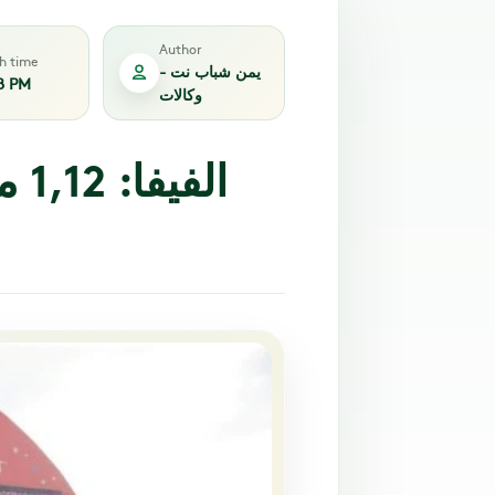
Author
sh time
يمن شباب نت -
8 PM
وكالات
الف