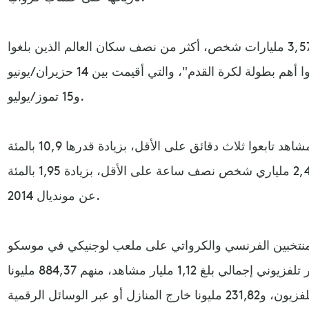
وأوضح الفيفا أن "ما مجموعه 3,572 مليارات شخص، أكثر من نصف سكان العالم الذين بلغوا
على الأقل الرابعة من العمر، تابعوا أهم بطولة لكرة القدم"، والتي أقيمت بين 14 حزيران/يونيو
و15 تموز/يوليو.
وأشار الاتحاد الى 3,04 مليارات مشاهد تابعوا ثلاث دقائق على الأقل، بزيادة قدرها 10,9 بالمئة
عن مونديال البرازيل 2014. وتابع 2,49 ملياري شخص نصف ساعة على الأقل، بزيادة 1,95 بالمئة
عن مونديال 2014.
المنتخبين الفرنسي والكرواتي على ملعب لوجنيكي في موسكو
(فاز الأول 4-2)، فقد تابعه "جمهور تلفزيوني إجمالي بلغ 1,12 مليار مشاهد، منهم 884,37 مليونا