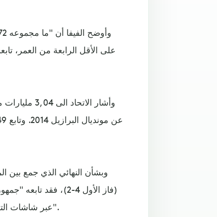
وبشأن النهائي الذي جمع بين 
عبر شاشات التلفزيون، و231,82 مليونا خارج المنازل أو عبر الوسائل الرقمية".