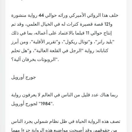
خلف هذا الروائي الأميركي ورائه حوالي 44 رواية منشورة
و121 قصة قصيرة كتراث له في الخيال العلمي، وقد تم
إنتاج حوالي 11 فيلما بالاعتماد على أعماله، بما في ذلك
"بليد رانر"، و"توتال ريكول"، و"تقرير الأقلية"، ومن أبرز
كتاباته: رواية "الرجل في القلعة العالية"، و"هل تحلم
الروبوتات بخرفان آلية؟".
جورج أورويل
ربما هناك عدد قليل من الناس في العالم لا يعرفون رواية
"1984" لجورج أورويل.
تصف هذه الرواية الحياة في ظل نظام شمولي يجرد الناس
من حقوقهم، وقد أصبحت مواضيع هذه الرواية جزءا مهما