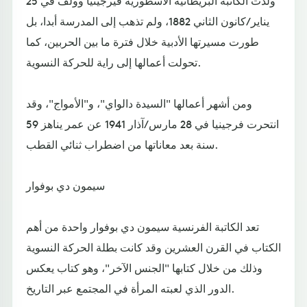
ولدت الكاتبة البريطانية الأسطورية فيرجينيا وولف في 25
يناير/كانون الثاني 1882، ولم تذهب إلى المدرسة أبدا، بل
طورت مسيرتها الأدبية خلال فترة ما بين الحربين، كما
تحولت أعمالها إلى راية للحركة النسوية.
ومن أشهر أعمالها "السيدة دالواي"، و"الأمواج"، وقد
انتحرت فرجينيا في 28 مارس/آذار 1941 عن عمر يناهز 59
سنة بعد معاناتها من اضطراب ثنائي القطب.
سيمون دي بوفوار
تعد الكاتبة الفرنسية سيمون دي بوفوار واحدة من أهم
الكتاب في القرن العشرين وقد كانت بطلة الحركة النسوية
وذلك من خلال كتابها "الجنس الآخر"، وهو كتاب يعكس
الدور الذي لعبته المرأة في المجتمع عبر التاريخ.