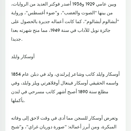
وبين عامي 1929 و1936 أصدر فوكنر العديد من الروايات،
من بينها "الصوت والغضب"، و"ضوء أغسطس"، ورواية
"أبشالوم أبشالوم"، كما كانت أعماله جديرة بالحصول على
جائزة نوبل للآداب في سنة 1949، مما منح شهرته بعدا
جديدا.
أوسكار وايلد
أوسكار وايلد كاتب وشاعر إيرلندي، ولد في دبلن عام 1854
واسمه الحقيقي أوسكار فينغال أوفلاهرتي ويلز وايلد، وفي
مطلع سنة 1890 أصبح أشهر كاتب مسرحي في لندن
بأكملها.
وتعرض أوسكار للسجن مما أدى في وقت لاحق إلى وفاته
المبكرة، ومن أبرز أعماله: "صورة دوريان غراي"، و"شبح