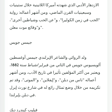
الازدهار الأدبي الذي شهدته أميركا اللاتينية خلال ستينيات
وسبعينيات القرن الماضي، ومن أشهر أعماله: رواية
"الحب في زمن الكوليرا"، و"عن الحب وشياطين أخرى"،
و"وقائع موت معلن".
جيمس جويس
ولد الروائي والشاعر الإيرلندي جيمس أوغسطين
ألويسيوس جويس في الثاني من فبراير/شباط سنة 1882،
ويعتبر من أكثر المؤلفين تأثيرا في تاريخ الأدب، ومن أشهر
أعماله "ناس من دبلن"، و"إيفلاين"، و"الموتى"، وقد تم
تكريمه من خلال وضع تمثال رائع له في شارع نورث إيرل
في دبلن بإيرلندا.
فيليب كيندرد ديك