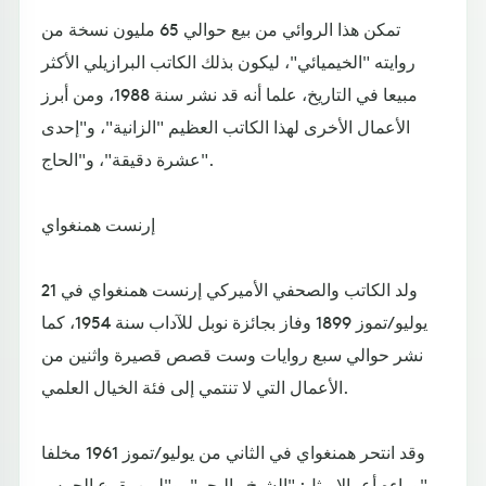
تمكن هذا الروائي من بيع حوالي 65 مليون نسخة من
روايته "الخيميائي"، ليكون بذلك الكاتب البرازيلي الأكثر
مبيعا في التاريخ، علما أنه قد نشر سنة 1988، ومن أبرز
الأعمال الأخرى لهذا الكاتب العظيم "الزانية"، و"إحدى
عشرة دقيقة"، و"الحاج".
إرنست همنغواي
ولد الكاتب والصحفي الأميركي إرنست همنغواي في 21
يوليو/تموز 1899 وفاز بجائزة نوبل للآداب سنة 1954، كما
نشر حوالي سبع روايات وست قصص قصيرة واثنين من
الأعمال التي لا تنتمي إلى فئة الخيال العلمي.
وقد انتحر همنغواي في الثاني من يوليو/تموز 1961 مخلفا
وراءه أعمالا مثل: "الشيخ والبحر"، و"لمن يقرع الجرس".