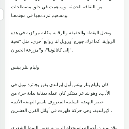
من الثقافة الحديثة، وساهمت في خلق مصطلحات
ومفاهيم تم دمجها في مجتمعنا.
وتحتل اليقظة والحقيقة والرقابة مكانة مركزية في هذه
الرواية، كما ترك جورج أورويل لنا روائع أخرى، مثل "تحية
إلى كاتالونيا"، و"مزرعة الحيوان".
وليام بتلر ييتس
كان وليام بتلر ييتس أول إيرلندي يفوز بجائزة نوبل في
الأدب، وهو شاعر مبتكر كان عمله بمثابة بداية جزء من
عصر النهضة السلتية المعروف باسم النهضة الأدبية
الإيرلندية، وهي حركة ظهرت في أوائل القرن العشرين.
وقد تميزت أعماله باستخدام الرمزية ضمن النمط الشعري