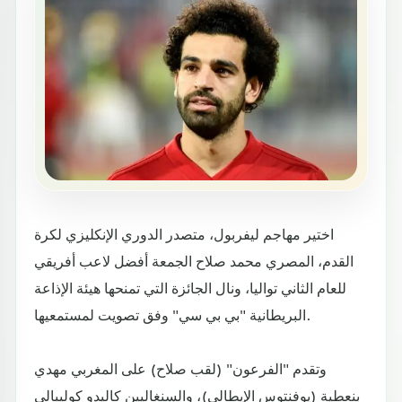
اختير مهاجم ليفربول، متصدر الدوري الإنكليزي لكرة
القدم، المصري محمد صلاح الجمعة أفضل لاعب أفريقي
للعام الثاني تواليا، ونال الجائزة التي تمنحها هيئة الإذاعة
البريطانية "بي بي سي" وفق تصويت لمستمعيها.
وتقدم "الفرعون" (لقب صلاح) على المغربي مهدي
بنعطية (يوفنتوس الإيطالي)، والسنغاليين كاليدو كوليبالي