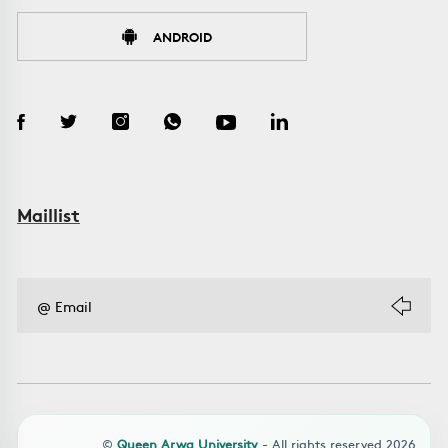
ANDROID
Maillist
©
Queen Arwa University
- All rights reserved 2026