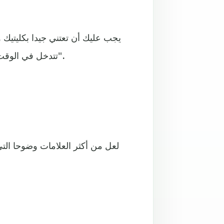
يجب عليك أن تعتني جيدا بكليتيك 
تتدخل في الوقت المناسب وتحول دون انتشارها، وفقا لموقع "مايند بودي كير".
لعل من أكثر العلامات وضوحا الت