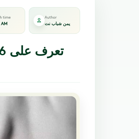
sh time
Author
يمن شباب نت
2 AM