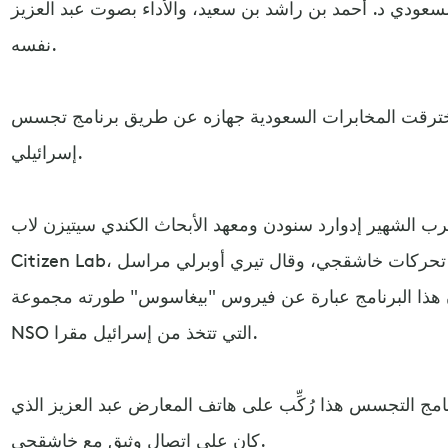
سعودي د. أحمد بن راشد بن سعيد، والأداء بصوت عبد العزيز
نفسه.
خترقت المخابرات السعودية جهازه عن طريق برنامج تجسس
إسرائيلي.
ب الشهير إدوارد سنودن ومعهد الأبحاث الكندي سيتيزن لاب
Citizen Lab، تم استخدم برنامج تجسس لتعقب تحركات خاشقجي، وقال تيري أوبرلي مراسل
 هذا البرنامج عبارة عن فيروس "بيغاسوس" طورته مجموعة
NSO التي تتخذ من إسرائيل مقرا.
امج التجسس هذا رُكِّب على هاتف المعارض عبد العزيز الذي
كان على اتصال وثيق مع خاشقجي.