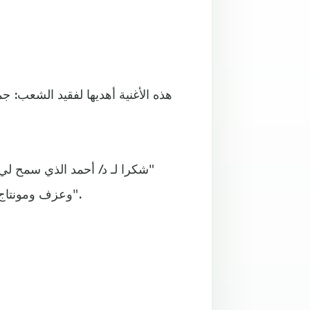
‏"شكرا لـ د/ أحمد الذي سمح ل
وعزف ومونتاج، وشكرا لكل من انتظر المقطع رغم خشونة الصوت ونشازه".