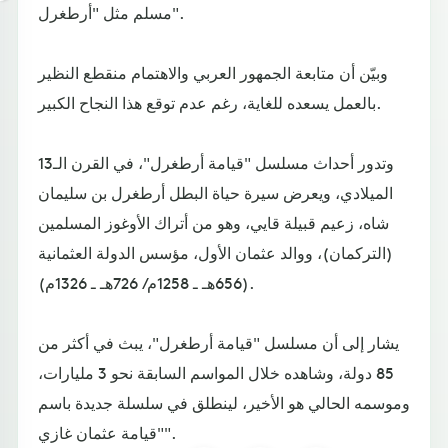
مسلم مثل "أرطغرل".
وبيّن أن متابعة الجمهور العربي والاهتمام منقطع النظير
بالعمل يسعده للغاية، رغم عدم توقع هذا النجاح الكبير.
وتدور أحداث مسلسل "قيامة أرطغرل"، في القرن الـ13
الميلادي، ويعرض سيرة حياة البطل أرطغرل بن سليمان
شاه، زعيم قبيلة قايي، وهو من أتراك الأوغوز المسلمين
(التركمان)، ووالد عثمان الأول، مؤسس الدولة العثمانية
(656هـ ـ 1258م/ 726هـ ـ 1326م).
يشار إلى أن مسلسل "قيامة أرطغرل"، يبث في أكثر من
85 دولة، وشاهده خلال المواسم السابقة نحو 3 مليارات،
وموسمه الحالي هو الأخير، لينطلق في سلسلة جديدة باسم
"قيامة عثمان غازي".