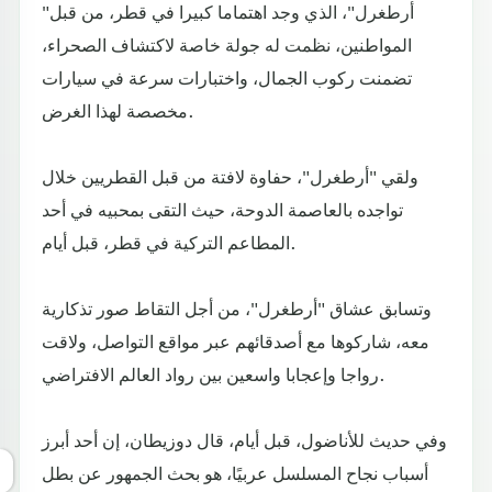
"أرطغرل"، الذي وجد اهتماما كبيرا في قطر، من قبل
المواطنين، نظمت له جولة خاصة لاكتشاف الصحراء،
تضمنت ركوب الجمال، واختبارات سرعة في سيارات
مخصصة لهذا الغرض.
ولقي "أرطغرل"، حفاوة لافتة من قبل القطريين خلال
تواجده بالعاصمة الدوحة، حيث التقى بمحبيه في أحد
المطاعم التركية في قطر، قبل أيام.
وتسابق عشاق "أرطغرل"، من أجل التقاط صور تذكارية
معه، شاركوها مع أصدقائهم عبر مواقع التواصل، ولاقت
رواجا وإعجابا واسعين بين رواد العالم الافتراضي.
وفي حديث للأناضول، قبل أيام، قال دوزيطان، إن أحد أبرز
أسباب نجاح المسلسل عربيًا، هو بحث الجمهور عن بطل